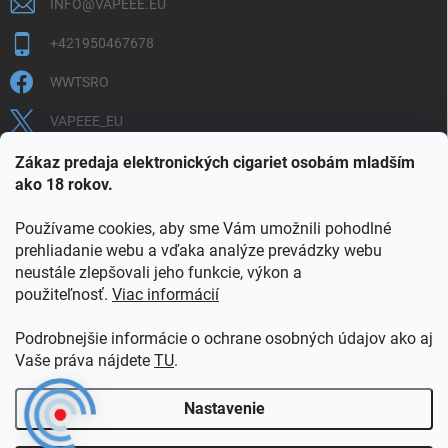
INFO
@
VAPEEE.EU
+421950467678
WWTSRO
VAPEEE_EU
VAPEEE.EU
Zákaz predaja elektronických cigariet osobám mladším
ako 18 rokov.
Používame cookies, aby sme Vám umožnili pohodlné
prehliadanie webu a vďaka analýze prevádzky webu
neustále zlepšovali jeho funkcie, výkon a
použiteľnosť.
Viac informácií
COOKIES
OBCHODNÉ PODMIENKY
OCHRANA OSOBNÝCH ÚDAJOV
OVERENIE PLNOLETOSTI
Podrobnejšie informácie o ochrane osobných údajov ako aj
POŠTOVNÉ A DOPRAVA
INFORMAČNÝ LETÁK
Vaše práva nájdete
TU
.
VERNOSTNÝ PROGRAM
KONTAKT
Nastavenie