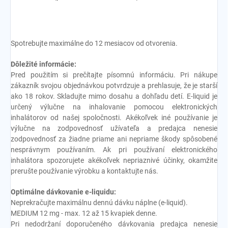
Spotrebujte maximálne do 12 mesiacov od otvorenia.
Dôležité informácie:
Pred použitím si prečítajte písomnú informáciu. Pri nákupe
zákazník svojou objednávkou potvrdzuje a prehlasuje, že je starší
ako 18 rokov. Skladujte mimo dosahu a dohľadu detí. E-liquid je
určený výlučne na inhalovanie pomocou elektronických
inhalátorov od našej spoločnosti. Akékoľvek iné používanie je
výlučne na zodpovednosť užívateľa a predajca nenesie
zodpovednosť za žiadne priame ani nepriame škody spôsobené
nesprávnym používaním. Ak pri používaní elektronického
inhalátora spozorujete akékoľvek nepriaznivé účinky, okamžite
prerušte používanie výrobku a kontaktujte nás.
Optimálne dávkovanie e-liquidu:
Neprekračujte maximálnu dennú dávku náplne (e-liquid).
MEDIUM 12 mg - max. 12 až 15 kvapiek denne.
Pri nedodržaní doporučeného dávkovania predajca nenesie