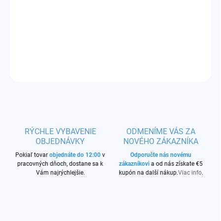
Príchuť:
tabaková zmes v kombinácii s citrónom
DETAILNÉ INFORMÁCIE
OPÝTAŤ SA
STRÁŽIŤ
RÝCHLE VYBAVENIE
ODMENÍME VÁS ZA
OBJEDNÁVKY
NOVÉHO ZÁKAZNÍKA
Pokiaľ tovar
objednáte do 12:00
v
Odporučte nás novému
pracovných dňoch, dostane sa k
zákazníkovi
a od nás získate €5
Vám najrýchlejšie.
kupón na další nákup.
Viac info
.