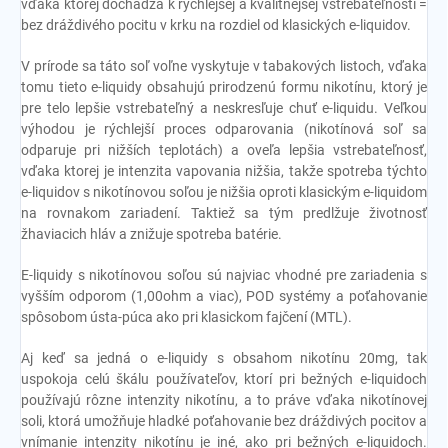
vďaka ktorej dochádza k rýchlejšej a kvalitnejšej vstrebateľnosti =
bez dráždivého pocitu v krku na rozdiel od klasických e-liquidov.
V prírode sa táto soľ voľne vyskytuje v tabakových listoch, vďaka
tomu tieto e-liquidy obsahujú prirodzenú formu nikotínu, ktorý je
pre telo lepšie vstrebateľný a neskresľuje chuť e-liquidu. Veľkou
výhodou je rýchlejší proces odparovania (nikotínová soľ sa
odparuje pri nižších teplotách) a oveľa lepšia vstrebateľnosť,
vďaka ktorej je intenzita vapovania nižšia, takže spotreba týchto
e-liquidov s nikotínovou soľou je nižšia oproti klasickým e-liquidom
na rovnakom zariadení. Taktiež sa tým predlžuje životnosť
žhaviacich hláv a znižuje spotreba batérie.
E-liquidy s nikotínovou soľou sú najviac vhodné pre zariadenia s
vyšším odporom (1,00ohm a viac), POD systémy a poťahovanie
spôsobom ústa-púca ako pri klasickom fajčení (MTL).
Aj keď sa jedná o e-liquidy s obsahom nikotínu 20mg, tak
uspokoja celú škálu používateľov, ktorí pri bežných e-liquidoch
používajú rôzne intenzity nikotínu, a to práve vďaka nikotínovej
soli, ktorá umožňuje hladké poťahovanie bez dráždivých pocitov a
vnímanie intenzity nikotínu je iné, ako pri bežných e-liquidoch.