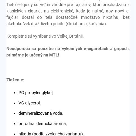
Tieto e-liquidy sú veľmi vhodné pre fajčiarov, ktorí prechádzajú z
klasických cigariet na elektronické, kedy je nutné, aby nový e-
fajčiar dostal do tela dostatočné množstvo nikotínu, bez
akéhokoľvek dráždivého pocitu (škriabania, kašlania).
Kompletne sú vyrábané vo Veľkej Británii.
Neodporúča sa použitie na výkonných e-cigaretách a gripoch,
primárne je určený na MTL!
Zloženie:
PG propylénglykol,
VG glycerol,
demineralizovaná voda,
prírodná identická aróma,
nikotín (podľa zvoleného variantu).