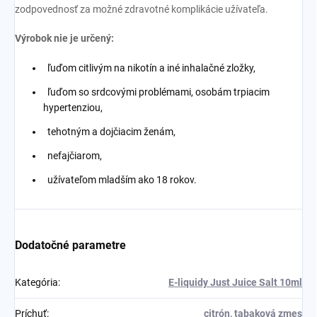
zodpovednosť za možné zdravotné komplikácie užívateľa.
Výrobok nie je určený:
ľuďom citlivým na nikotín a iné inhalačné zložky,
ľuďom so srdcovými problémami, osobám trpiacim
hypertenziou,
tehotným a dojčiacim ženám,
nefajčiarom,
užívateľom mladším ako 18 rokov.
Dodatočné parametre
Kategória
:
E-liquidy Just Juice Salt 10ml
Príchuť
:
citrón
,
tabaková zmes