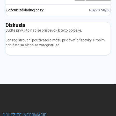
Zloženie základnej bázy
:
PG/VG 50/50
Diskusia
Buďte prvý, kto napíše príspevok k tejto položke.
Len registrovaní používatelia môžu pridávať príspevky. Prosím
prihláste sa
alebo sa
zaregistrujte
.
Z
á
p
ä
t
i
DÔLEŽITÉ INFORMÁCIE