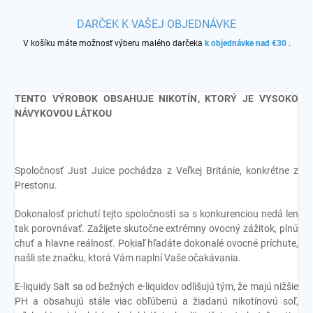
DARČEK K VAŠEJ OBJEDNÁVKE
V košíku máte možnosť výberu malého darčeka
k objednávke nad €30
.
TENTO VÝROBOK OBSAHUJE NIKOTÍN, KTORÝ JE VYSOKO
NÁVYKOVOU LÁTKOU
Spoločnosť Just Juice pochádza z Veľkej Británie, konkrétne z
Prestonu.
Dokonalosť príchutí tejto spoločnosti sa s konkurenciou nedá len
tak porovnávať. Zažijete skutočne extrémny ovocný zážitok, plnú
chuť a hlavne reálnosť. Pokiaľ hľadáte dokonalé ovocné príchute,
našli ste značku, ktorá Vám naplní Vaše očakávania.
E-liquidy Salt sa od bežných e-liquidov odlišujú tým, že majú nižšie
PH a obsahujú stále viac obľúbenú a žiadanú nikotínovú soľ,