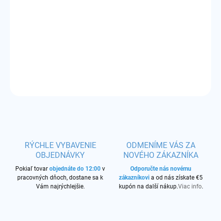
−
+
Pridať do košíka
Príchuť:
kubánska cigarová tabaková zmes - zemitá a výrazná
DETAILNÉ INFORMÁCIE
OPÝTAŤ SA
STRÁŽIŤ
RÝCHLE VYBAVENIE
ODMENÍME VÁS ZA
OBJEDNÁVKY
NOVÉHO ZÁKAZNÍKA
Pokiaľ tovar
objednáte do 12:00
v
Odporučte nás novému
pracovných dňoch, dostane sa k
zákazníkovi
a od nás získate €5
Vám najrýchlejšie.
kupón na další nákup.
Viac info
.