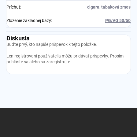
Príchuť
:
cigara
,
tabaková zmes
Zloženie základnej bázy
:
PG/VG 50/50
Diskusia
Buďte prvý, kto napíše príspevok k tejto položke.
Len registrovaní používatelia môžu pridávať príspevky. Prosím
prihláste sa
alebo sa
zaregistrujte
.
Z
á
p
ä