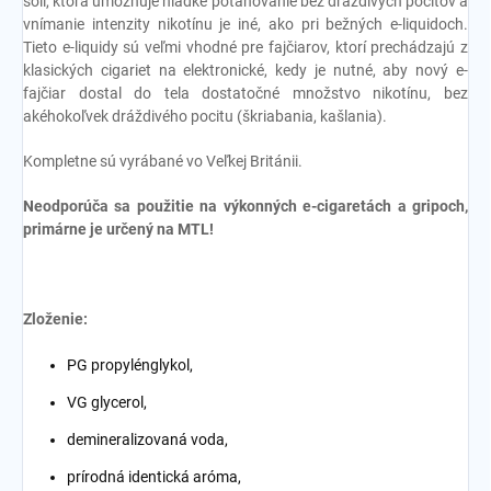
soli, ktorá umožňuje hladké poťahovanie bez dráždivých pocitov a
vnímanie intenzity nikotínu je iné, ako pri bežných e-liquidoch.
Tieto e-liquidy sú veľmi vhodné pre fajčiarov, ktorí prechádzajú z
klasických cigariet na elektronické, kedy je nutné, aby nový e-
fajčiar dostal do tela dostatočné množstvo nikotínu, bez
akéhokoľvek dráždivého pocitu (škriabania, kašlania).
Kompletne sú vyrábané vo Veľkej Británii.
Neodporúča sa použitie na výkonných e-cigaretách a gripoch,
primárne je určený na MTL!
Zloženie:
PG propylénglykol,
VG glycerol,
demineralizovaná voda,
prírodná identická aróma,