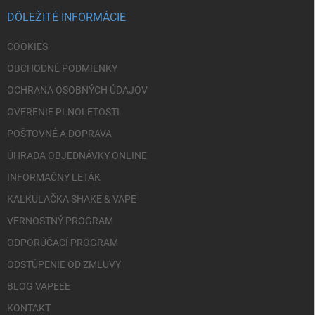
t
i
DÔLEŽITÉ INFORMÁCIE
e
COOKIES
OBCHODNÉ PODMIENKY
OCHRANA OSOBNÝCH ÚDAJOV
OVERENIE PLNOLETOSTI
POŠTOVNÉ A DOPRAVA
ÚHRADA OBJEDNÁVKY ONLINE
INFORMAČNÝ LETÁK
KALKULAČKA SHAKE & VAPE
VERNOSTNÝ PROGRAM
ODPORÚČACÍ PROGRAM
ODSTÚPENIE OD ZMLUVY
BLOG VAPEEE
KONTAKT