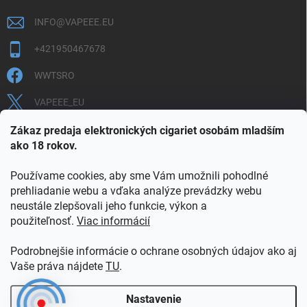
INFO
@
VAPEEE.EU
+421950467678
WWTSRO
VAPEEE_EU
VAPEEE.EU
Zákaz predaja elektronických cigariet osobám mladším
ako 18 rokov.
Používame cookies, aby sme Vám umožnili pohodlné
prehliadanie webu a vďaka analýze prevádzky webu
neustále zlepšovali jeho funkcie, výkon a
použiteľnosť.
Viac informácií
COOKIES
OBCHODNÉ PODMIENKY
OCHRANA OSOBNÝCH ÚDAJOV
OVERENIE PLNOLETOSTI
Podrobnejšie informácie o ochrane osobných údajov ako aj
POŠTOVNÉ A DOPRAVA
INFORMAČNÝ LETÁK
Vaše práva nájdete
TU
.
VERNOSTNÝ PROGRAM
KONTAKT
Nastavenie