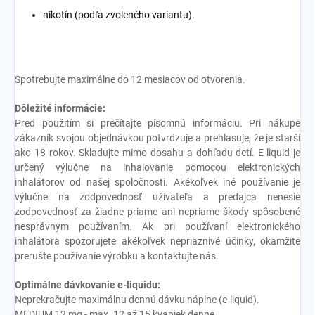
nikotín (podľa zvoleného variantu).
Spotrebujte maximálne do 12 mesiacov od otvorenia.
Dôležité informácie:
Pred použitím si prečítajte písomnú informáciu. Pri nákupe
zákazník svojou objednávkou potvrdzuje a prehlasuje, že je starší
ako 18 rokov. Skladujte mimo dosahu a dohľadu detí. E-liquid je
určený výlučne na inhalovanie pomocou elektronických
inhalátorov od našej spoločnosti. Akékoľvek iné používanie je
výlučne na zodpovednosť užívateľa a predajca nenesie
zodpovednosť za žiadne priame ani nepriame škody spôsobené
nesprávnym používaním. Ak pri používaní elektronického
inhalátora spozorujete akékoľvek nepriaznivé účinky, okamžite
prerušte používanie výrobku a kontaktujte nás.
Optimálne dávkovanie e-liquidu:
Neprekračujte maximálnu dennú dávku náplne (e-liquid).
MEDIUM 12 mg - max. 12 až 15 kvapiek denne.