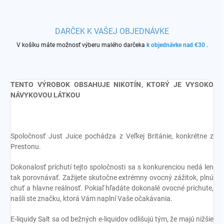
DARČEK K VAŠEJ OBJEDNÁVKE
V košíku máte možnosť výberu malého darčeka
k objednávke nad €30
.
TENTO VÝROBOK OBSAHUJE NIKOTÍN, KTORÝ JE VYSOKO
NÁVYKOVOU LÁTKOU
Spoločnosť Just Juice pochádza z Veľkej Británie, konkrétne z
Prestonu.
Dokonalosť príchutí tejto spoločnosti sa s konkurenciou nedá len
tak porovnávať. Zažijete skutočne extrémny ovocný zážitok, plnú
chuť a hlavne reálnosť. Pokiaľ hľadáte dokonalé ovocné príchute,
našli ste značku, ktorá Vám naplní Vaše očakávania.
E-liquidy Salt sa od bežných e-liquidov odlišujú tým, že majú nižšie