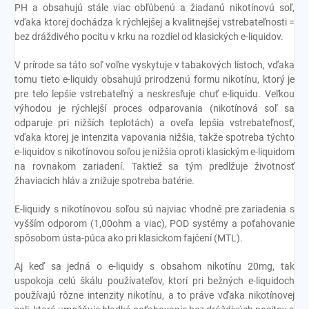
PH a obsahujú stále viac obľúbenú a žiadanú nikotínovú soľ,
vďaka ktorej dochádza k rýchlejšej a kvalitnejšej vstrebateľnosti =
bez dráždivého pocitu v krku na rozdiel od klasických e-liquidov.
V prírode sa táto soľ voľne vyskytuje v tabakových listoch, vďaka
tomu tieto e-liquidy obsahujú prirodzenú formu nikotínu, ktorý je
pre telo lepšie vstrebateľný a neskresľuje chuť e-liquidu. Veľkou
výhodou je rýchlejší proces odparovania (nikotínová soľ sa
odparuje pri nižších teplotách) a oveľa lepšia vstrebateľnosť,
vďaka ktorej je intenzita vapovania nižšia, takže spotreba týchto
e-liquidov s nikotínovou soľou je nižšia oproti klasickým e-liquidom
na rovnakom zariadení. Taktiež sa tým predlžuje životnosť
žhaviacich hláv a znižuje spotreba batérie.
E-liquidy s nikotínovou soľou sú najviac vhodné pre zariadenia s
vyšším odporom (1,00ohm a viac), POD systémy a poťahovanie
spôsobom ústa-púca ako pri klasickom fajčení (MTL).
Aj keď sa jedná o e-liquidy s obsahom nikotínu 20mg, tak
uspokoja celú škálu používateľov, ktorí pri bežných e-liquidoch
používajú rôzne intenzity nikotínu, a to práve vďaka nikotínovej