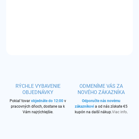
−
+
Pridať do košíka
Príchuť:
lesné bobuľové ovocie, citrón a citrónová šťava
DETAILNÉ INFORMÁCIE
OPÝTAŤ SA
STRÁŽIŤ
RÝCHLE VYBAVENIE
ODMENÍME VÁS ZA
OBJEDNÁVKY
NOVÉHO ZÁKAZNÍKA
Pokiaľ tovar
objednáte do 12:00
v
Odporučte nás novému
pracovných dňoch, dostane sa k
zákazníkovi
a od nás získate €5
Vám najrýchlejšie.
kupón na další nákup.
Viac info
.