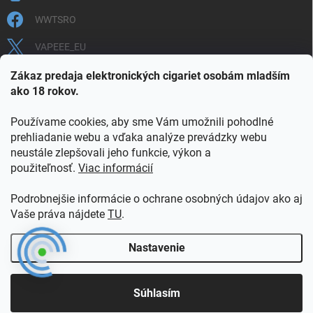
WWTSRO
VAPEEE_EU
VAPEEE.EU
Zákaz predaja elektronických cigariet osobám mladším
ako 18 rokov.
Používame cookies, aby sme Vám umožnili pohodlné
prehliadanie webu a vďaka analýze prevádzky webu
neustále zlepšovali jeho funkcie, výkon a
použiteľnosť.
Viac informácií
COOKIES
OBCHODNÉ PODMIENKY
OCHRANA OSOBNÝCH ÚDAJOV
OVERENIE PLNOLETOSTI
Podrobnejšie informácie o ochrane osobných údajov ako aj
POŠTOVNÉ A DOPRAVA
INFORMAČNÝ LETÁK
Vaše práva nájdete
TU
.
VERNOSTNÝ PROGRAM
KONTAKT
Nastavenie
Copyright 2026
vapeee.eu
. Všetky práva vyhradené.
Súhlasím
Vytvoril Shoptet