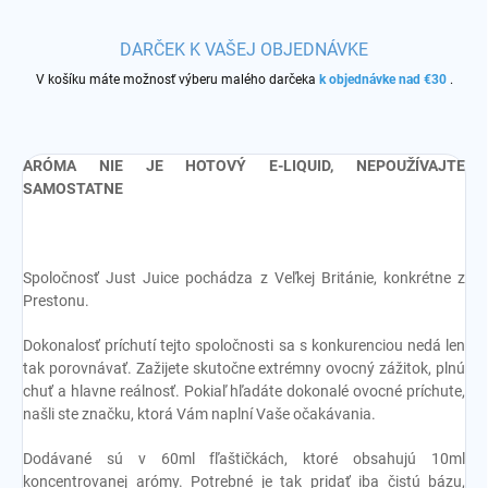
DARČEK K VAŠEJ OBJEDNÁVKE
V košíku máte možnosť výberu malého darčeka
k objednávke nad €30
.
ARÓMA NIE JE HOTOVÝ E-LIQUID, NEPOUŽÍVAJTE
SAMOSTATNE
Spoločnosť Just Juice pochádza z Veľkej Británie, konkrétne z
Prestonu.
Dokonalosť príchutí tejto spoločnosti sa s konkurenciou nedá len
tak porovnávať. Zažijete skutočne extrémny ovocný zážitok, plnú
chuť a hlavne reálnosť. Pokiaľ hľadáte dokonalé ovocné príchute,
našli ste značku, ktorá Vám naplní Vaše očakávania.
Dodávané sú v 60ml fľaštičkách, ktoré obsahujú 10ml
koncentrovanej arómy. Potrebné je tak pridať iba čistú bázu,