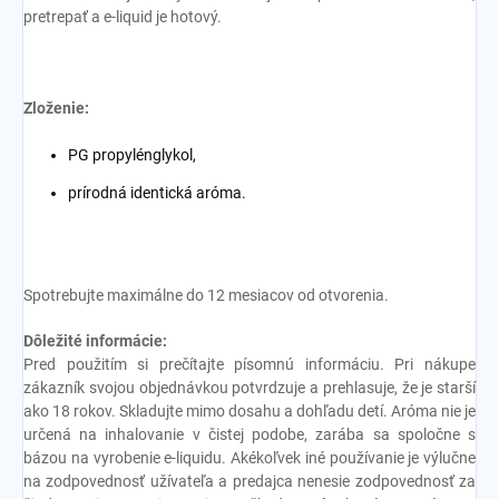
pretrepať a e-liquid je hotový.
Zloženie:
PG propylénglykol,
prírodná identická aróma.
Spotrebujte maximálne do 12 mesiacov od otvorenia.
Dôležité informácie:
Pred použitím si prečítajte písomnú informáciu. Pri nákupe
zákazník svojou objednávkou potvrdzuje a prehlasuje, že je starší
ako 18 rokov. Skladujte mimo dosahu a dohľadu detí. Aróma nie je
určená na inhalovanie v čistej podobe, zarába sa spoločne s
bázou na vyrobenie e-liquidu. Akékoľvek iné používanie je výlučne
na zodpovednosť užívateľa a predajca nenesie zodpovednosť za