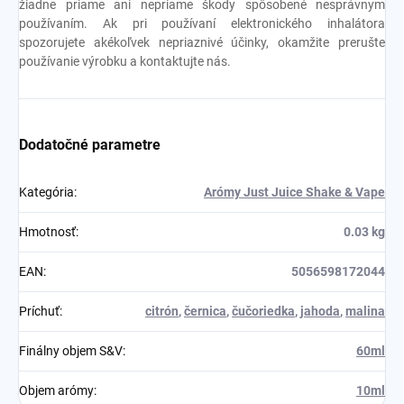
žiadne priame ani nepriame škody spôsobené nesprávnym
používaním. Ak pri používaní elektronického inhalátora
spozorujete akékoľvek nepriaznivé účinky, okamžite prerušte
používanie výrobku a kontaktujte nás.
Dodatočné parametre
Kategória
:
Arómy Just Juice Shake & Vape
Hmotnosť
:
0.03 kg
EAN
:
5056598172044
Príchuť
:
citrón
,
černica
,
čučoriedka
,
jahoda
,
malina
Finálny objem S&V
:
60ml
Objem arómy
:
10ml