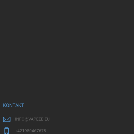
KONTAKT
INFO
@
VAPEEE.EU
+421950467678