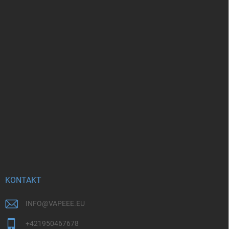
KONTAKT
INFO
@
VAPEEE.EU
+421950467678