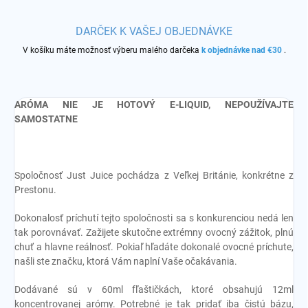
DARČEK K VAŠEJ OBJEDNÁVKE
V košíku máte možnosť výberu malého darčeka
k objednávke nad €30
.
ARÓMA NIE JE HOTOVÝ E-LIQUID, NEPOUŽÍVAJTE
SAMOSTATNE
Spoločnosť Just Juice pochádza z Veľkej Británie, konkrétne z
Prestonu.
Dokonalosť príchutí tejto spoločnosti sa s konkurenciou nedá len
tak porovnávať. Zažijete skutočne extrémny ovocný zážitok, plnú
chuť a hlavne reálnosť. Pokiaľ hľadáte dokonalé ovocné príchute,
našli ste značku, ktorá Vám naplní Vaše očakávania.
Dodávané sú v 60ml fľaštičkách, ktoré obsahujú 12ml
koncentrovanej arómy. Potrebné je tak pridať iba čistú bázu,