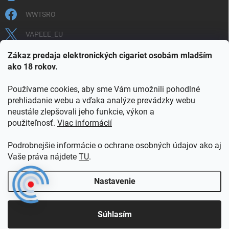
WWTSRO
VAPEEE_EU
VAPEEE.EU
Zákaz predaja elektronických cigariet osobám mladším
ako 18 rokov.
Používame cookies, aby sme Vám umožnili pohodlné
prehliadanie webu a vďaka analýze prevádzky webu
neustále zlepšovali jeho funkcie, výkon a
použiteľnosť.
Viac informácií
COOKIES
OBCHODNÉ PODMIENKY
OCHRANA OSOBNÝCH ÚDAJOV
OVERENIE PLNOLETOSTI
Podrobnejšie informácie o ochrane osobných údajov ako aj
POŠTOVNÉ A DOPRAVA
INFORMAČNÝ LETÁK
Vaše práva nájdete
TU
.
VERNOSTNÝ PROGRAM
KONTAKT
Nastavenie
Copyright 2026
vapeee.eu
. Všetky práva vyhradené.
Súhlasím
Vytvoril Shoptet