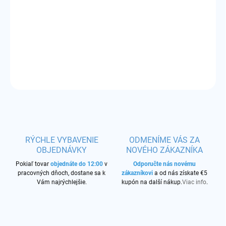
−
+
Pridať do košíka
Príchuť:
čierna ríbezľa, limetka a mäta
DETAILNÉ INFORMÁCIE
OPÝTAŤ SA
STRÁŽIŤ
RÝCHLE VYBAVENIE
ODMENÍME VÁS ZA
OBJEDNÁVKY
NOVÉHO ZÁKAZNÍKA
Pokiaľ tovar
objednáte do 12:00
v
Odporučte nás novému
pracovných dňoch, dostane sa k
zákazníkovi
a od nás získate €5
Vám najrýchlejšie.
kupón na další nákup.
Viac info
.