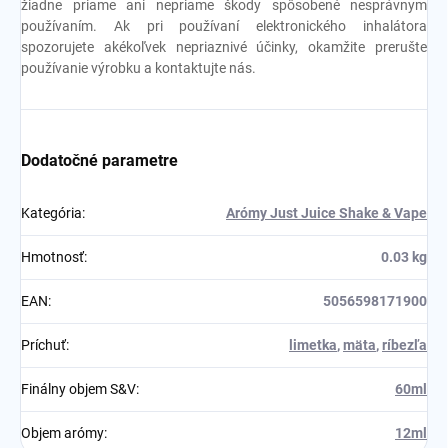
žiadne priame ani nepriame škody spôsobené nesprávnym
používaním. Ak pri používaní elektronického inhalátora
spozorujete akékoľvek nepriaznivé účinky, okamžite prerušte
používanie výrobku a kontaktujte nás.
Dodatočné parametre
Kategória
:
Arómy Just Juice Shake & Vape
Hmotnosť
:
0.03 kg
EAN
:
5056598171900
Príchuť
:
limetka
,
mäta
,
ríbezľa
Finálny objem S&V
:
60ml
Objem arómy
:
12ml