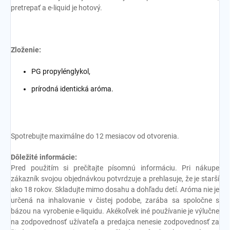
pretrepať a e-liquid je hotový.
Zloženie:
PG propylénglykol,
prírodná identická aróma.
Spotrebujte maximálne do 12 mesiacov od otvorenia.
Dôležité informácie:
Pred použitím si prečítajte písomnú informáciu. Pri nákupe
zákazník svojou objednávkou potvrdzuje a prehlasuje, že je starší
ako 18 rokov. Skladujte mimo dosahu a dohľadu detí. Aróma nie je
určená na inhalovanie v čistej podobe, zarába sa spoločne s
bázou na vyrobenie e-liquidu. Akékoľvek iné používanie je výlučne
na zodpovednosť užívateľa a predajca nenesie zodpovednosť za