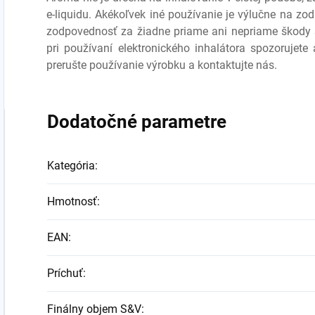
e-liquidu. Akékoľvek iné používanie je výlučne na zo
zodpovednosť za žiadne priame ani nepriame škody
pri používaní elektronického inhalátora spozorujete
prerušte používanie výrobku a kontaktujte nás.
Dodatočné parametre
Kategória
:
Hmotnosť
:
EAN
:
Príchuť
:
Finálny objem S&V
: