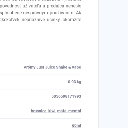
dpovednosť užívateľa a predajca nenesie
 spôsobené nesprávnym používaním. Ak
 akékoľvek nepriaznivé účinky, okamžite
Arómy Just Juice Shake & Vape
0.03 kg
5056598171993
brusnica
,
kiwi
,
mäta
,
mentol
60ml