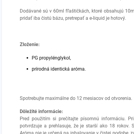
Dodávané sú v 60ml fľaštičkách, ktoré obsahujú 10ml
pridať iba čistú bázu, pretrepať a e-liquid je hotový.
Zloženie:
PG propylénglykol,
prírodná identická aróma.
Spotrebujte maximálne do 12 mesiacov od otvorenia.
Dôležité informácie:
Pred použitím si prečítajte písomnú informáciu. P
potvrdzuje a prehlasuje, že je starší ako 18 rokov.
Aróma nie je určená na inhalovanie v čistej podobe, 