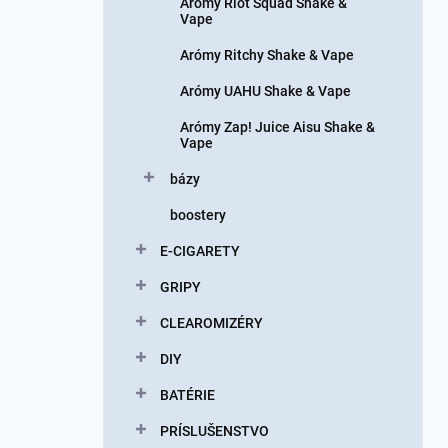
Arómy Riot Squad Shake &
Vape
Arómy Ritchy Shake & Vape
Arómy UAHU Shake & Vape
Arómy Zap! Juice Aisu Shake &
Vape
bázy
boostery
E-CIGARETY
GRIPY
CLEAROMIZÉRY
DIY
BATÉRIE
PRÍSLUŠENSTVO