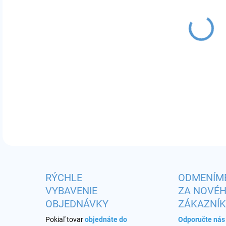
MÔŽ
DO:
12.
Príc
DETA
RÝCHLE
ODMENÍM
VYBAVENIE
ZA NOVÉ
OBJEDNÁVKY
ZÁKAZNÍ
Pokiaľ tovar
objednáte do
Odporučte ná