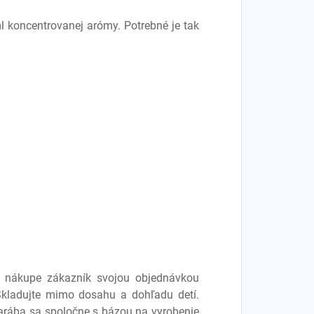
 koncentrovanej arómy. Potrebné je tak
ri nákupe zákazník svojou objednávkou
 Skladujte mimo dosahu a dohľadu detí.
zarába sa spoločne s bázou na vyrobenie