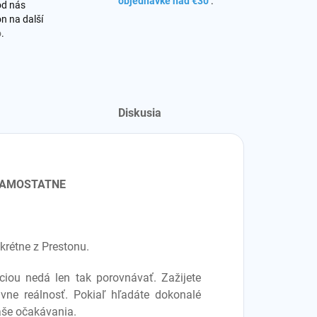
objednávke nad €30
.
od nás
n na další
o
.
Diskusia
 SAMOSTATNE
krétne z Prestonu.
ciou nedá len tak porovnávať. Zažijete
vne reálnosť. Pokiaľ hľadáte dokonalé
aše očakávania.