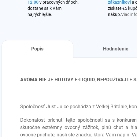
12:00
v pracovných dňoch,
zákazníkovi
a 
dostane sa k Vám
získate €5 kupó
najrýchlejšie.
nákup.
Viac inf
Popis
Hodnotenie
ARÓMA NIE JE HOTOVÝ E-LIQUID, NEPOUŽÍVAJTE
Spoločnosť Just Juice pochádza z Veľkej Británie, kon
Dokonalosť príchutí tejto spoločnosti sa s konkuren
skutočne extrémny ovocný zážitok, plnú chuť a hla
ovocné príchute, našli ste značku, ktorá Vám naplní V