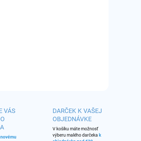
EME DORUČIŤ
8.2026
−
+
Pridať do košíka
huť:
kiwi a brusnica s chladivou koncovkou
ILNÉ INFORMÁCIE
OPÝTAŤ SA
STRÁŽIŤ
E VÁS
DARČEK K VAŠEJ
HO
OBJEDNÁVKE
KA
V košíku máte možnosť
výberu malého darčeka
k
s novému