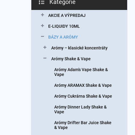
Kategórie
Preskočiť
kategórie
AKCIE A VÝPREDAJ
E-LIQUIDY 10ML
BÁZY A ARÓMY
Arómy – klasické koncentráty
Arómy Shake & Vape
Arómy Adam’s Vape Shake &
Vape
Arómy ARAMAX Shake & Vape
Arómy Cukrárna Shake & Vape
Arómy Dinner Lady Shake &
Vape
Arómy Drifter Bar Juice Shake
& Vape