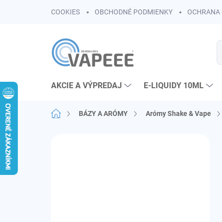
Prejsť
COOKIES
OBCHODNÉ PODMIENKY
OCHRANA 
na
obsah
AKCIE A VÝPREDAJ
E-LIQUIDY 10ML
Domov
BÁZY A ARÓMY
Arómy Shake & Vape
B
o
č
n
ý
p
a
n