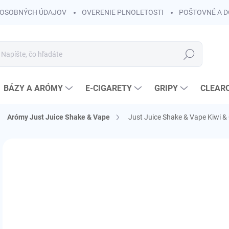
OSOBNÝCH ÚDAJOV
OVERENIE PLNOLETOSTI
POŠTOVNÉ A 
Hľadať
BÁZY A ARÓMY
E-CIGARETY
GRIPY
CLEAR
Arómy Just Juice Shake & Vape
Just Juice Shake & Vape Kiwi &
Neohodnotené
Podrobnosti hodnotenia
ZNAČKA:
JUST J
KOLOK A
€
€11
Jedn
SK
cena