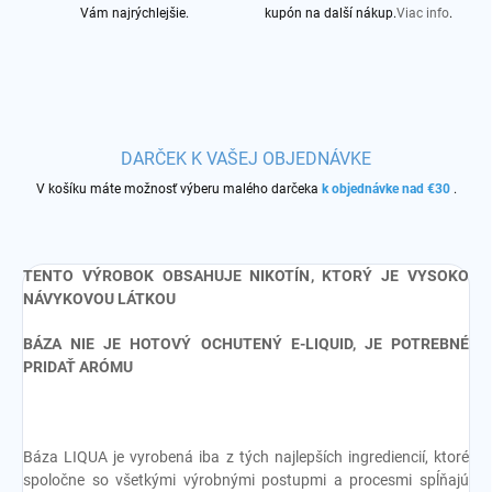
Vám najrýchlejšie.
kupón na další nákup.
Viac info
.
DARČEK K VAŠEJ OBJEDNÁVKE
V košíku máte možnosť výberu malého darčeka
k objednávke nad €30
.
TENTO VÝROBOK OBSAHUJE NIKOTÍN, KTORÝ JE VYSOKO
NÁVYKOVOU LÁTKOU
BÁZA NIE JE HOTOVÝ OCHUTENÝ E-LIQUID, JE POTREBNÉ
PRIDAŤ ARÓMU
Báza LIQUA je vyrobená iba z tých najlepších ingrediencií, ktoré
spoločne so všetkými výrobnými postupmi a procesmi spĺňajú