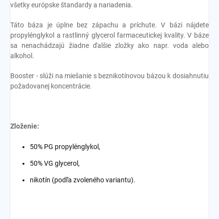
všetky európske štandardy a nariadenia.
Táto báza je úplne bez zápachu a príchute. V bázi nájdete
propylénglykol a rastlinný glycerol farmaceutickej kvality. V báze
sa nenachádzajú žiadne ďalšie zložky ako napr. voda alebo
alkohol.
Booster - slúži na miešanie s beznikotínovou bázou k dosiahnutiu
požadovanej koncentrácie.
Zloženie:
50% PG propylénglykol,
50% VG glycerol,
nikotín (podľa zvoleného variantu).