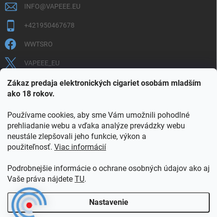
INFO
@
VAPEEE.EU
+421950467678
WWTSRO
VAPEEE_EU
VAPEEE.EU
Zákaz predaja elektronických cigariet osobám mladším
ako 18 rokov.
Používame cookies, aby sme Vám umožnili pohodlné
prehliadanie webu a vďaka analýze prevádzky webu
neustále zlepšovali jeho funkcie, výkon a
použiteľnosť.
Viac informácií
COOKIES
OBCHODNÉ PODMIENKY
OCHRANA OSOBNÝCH ÚDAJOV
OVERENIE PLNOLETOSTI
Podrobnejšie informácie o ochrane osobných údajov ako aj
POŠTOVNÉ A DOPRAVA
INFORMAČNÝ LETÁK
Vaše práva nájdete
TU
.
VERNOSTNÝ PROGRAM
KONTAKT
Nastavenie