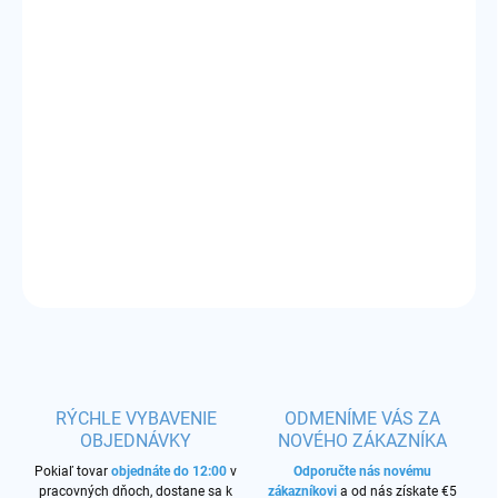
VARIANT
MÔŽEME DORUČIŤ DO:
ZVOĽTE VARIANT
−
+
Pridať do košíka
kvalitná česká čistá báza
DETAILNÉ INFORMÁCIE
OPÝTAŤ SA
STRÁŽIŤ
RÝCHLE VYBAVENIE
ODMENÍME VÁS ZA
OBJEDNÁVKY
NOVÉHO ZÁKAZNÍKA
Pokiaľ tovar
objednáte do 12:00
v
Odporučte nás novému
pracovných dňoch, dostane sa k
zákazníkovi
a od nás získate €5