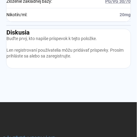
Zloženie základnej bázy
:
PG/VG 30/70
Nikotín/ml
:
20mg
Diskusia
Buďte prvý, kto napíše príspevok k tejto položke.
Len registrovaní používatelia môžu pridávať príspevky. Prosím
prihláste sa
alebo sa
zaregistrujte
.
Z
á
p
ä
t