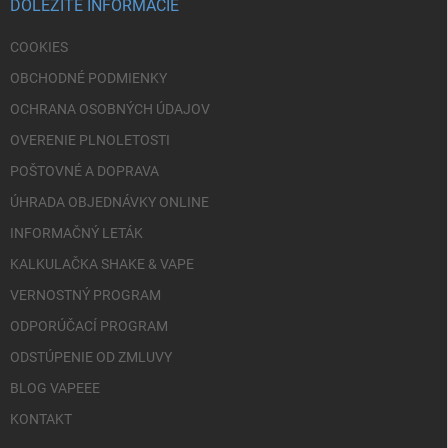
i
DÔLEŽITÉ INFORMÁCIE
e
COOKIES
OBCHODNÉ PODMIENKY
OCHRANA OSOBNÝCH ÚDAJOV
OVERENIE PLNOLETOSTI
POŠTOVNÉ A DOPRAVA
ÚHRADA OBJEDNÁVKY ONLINE
INFORMAČNÝ LETÁK
KALKULAČKA SHAKE & VAPE
VERNOSTNÝ PROGRAM
ODPORÚČACÍ PROGRAM
ODSTÚPENIE OD ZMLUVY
BLOG VAPEEE
KONTAKT