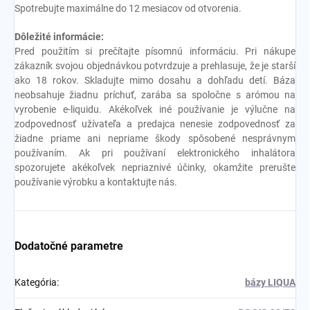
Spotrebujte maximálne do 12 mesiacov od otvorenia.
Dôležité informácie:
Pred použitím si prečítajte písomnú informáciu. Pri nákupe
zákazník svojou objednávkou potvrdzuje a prehlasuje, že je starší
ako 18 rokov. Skladujte mimo dosahu a dohľadu detí. Báza
neobsahuje žiadnu príchuť, zarába sa spoločne s arómou na
vyrobenie e-liquidu. Akékoľvek iné používanie je výlučne na
zodpovednosť užívateľa a predajca nenesie zodpovednosť za
žiadne priame ani nepriame škody spôsobené nesprávnym
používaním. Ak pri používaní elektronického inhalátora
spozorujete akékoľvek nepriaznivé účinky, okamžite prerušte
používanie výrobku a kontaktujte nás.
Dodatočné parametre
Kategória
:
bázy LIQUA