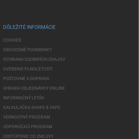
p
ä
t
i
DÔLEŽITÉ INFORMÁCIE
e
COOKIES
OBCHODNÉ PODMIENKY
OCHRANA OSOBNÝCH ÚDAJOV
OVERENIE PLNOLETOSTI
POŠTOVNÉ A DOPRAVA
ÚHRADA OBJEDNÁVKY ONLINE
INFORMAČNÝ LETÁK
KALKULAČKA SHAKE & VAPE
VERNOSTNÝ PROGRAM
ODPORÚČACÍ PROGRAM
ODSTÚPENIE OD ZMLUVY