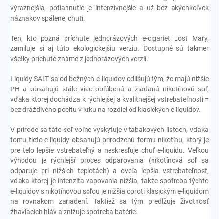
výraznejšia, potiahnutie je intenzívnejšie a už bez akýchkoľvek
náznakov spálenej chuti.
Ten, kto pozná príchute jednorázových e-cigariet Lost Mary,
zamiluje si aj túto ekologickejšiu verziu. Dostupné sú takmer
všetky príchute známe z jednorázových verzií.
Liquidy SALT
sa od bežných e-liquidov odlišujú tým, že majú nižšie
PH a obsahujú stále viac obľúbenú a žiadanú nikotínovú soľ,
vďaka ktorej dochádza k rýchlejšej a kvalitnejšej vstrebateľnosti =
bez dráždivého pocitu v krku na rozdiel od klasických e-liquidov.
V prírode sa táto soľ voľne vyskytuje v tabakových listoch, vďaka
tomu tieto e-liquidy obsahujú prirodzenú formu nikotínu, ktorý je
pre telo lepšie vstrebateľný a neskresľuje chuť e-liquidu. Veľkou
výhodou je rýchlejší proces odparovania (nikotínová soľ sa
odparuje pri nižších teplotách) a oveľa lepšia vstrebateľnosť,
vďaka ktorej je intenzita vapovania nižšia, takže spotreba týchto
e-liquidov s nikotínovou soľou je nižšia oproti klasickým e-liquidom
na rovnakom zariadení. Taktiež sa tým predlžuje životnosť
žhaviacich hláv a znižuje spotreba batérie.