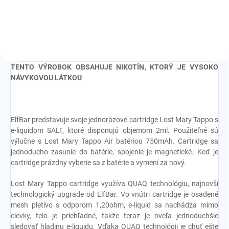
TENTO VÝROBOK OBSAHUJE NIKOTÍN, KTORÝ JE VYSOKO
NÁVYKOVOU LÁTKOU
ElfBar predstavuje svoje jednorázové cartridge Lost Mary Tappo s
e-liquidom SALT, ktoré disponujú objemom 2ml. Použiteľné sú
výlučne s
Lost Mary Tappo Air batériou 750mAh. Cartridge sa
jednoducho zasunie do batérie, spojenie je magnetické. Keď je
cartridge prázdny vyberie sa z batérie a vymení za nový.
Lost Mary Tappo cartridge využíva
QUAQ technológiu, najnovší
technologický upgrade od ElfBar. Vo vnútri cartridge je osadené
mesh pletivo s odporom 1,20ohm, e-liquid sa nachádza mimo
cievky, telo je priehľadné, takže teraz je oveľa jednoduchšie
sledovať hladinu e-liquidu. Vďaka QUAQ technológii je chuť ešte