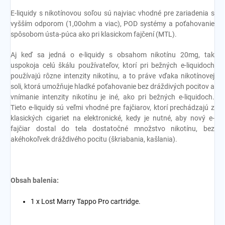
E-liquidy s nikotínovou soľou sú najviac vhodné pre zariadenia s
vyšším odporom (1,00ohm a viac), POD systémy a poťahovanie
spôsobom ústa-púca ako pri klasickom fajčení (MTL).
Aj keď sa jedná o e-liquidy s obsahom nikotínu 20mg, tak
uspokoja celú škálu používateľov, ktorí pri bežných e-liquidoch
používajú rôzne intenzity nikotínu, a to práve vďaka nikotínovej
soli, ktorá umožňuje hladké poťahovanie bez dráždivých pocitov a
vnímanie intenzity nikotínu je iné, ako pri bežných e-liquidoch.
Tieto e-liquidy sú veľmi vhodné pre fajčiarov, ktorí prechádzajú z
klasických cigariet na elektronické, kedy je nutné, aby nový e-
fajčiar dostal do tela dostatočné množstvo nikotínu, bez
akéhokoľvek dráždivého pocitu (škriabania, kašlania).
Obsah balenia:
1 x Lost Marry Tappo Pro cartridge.