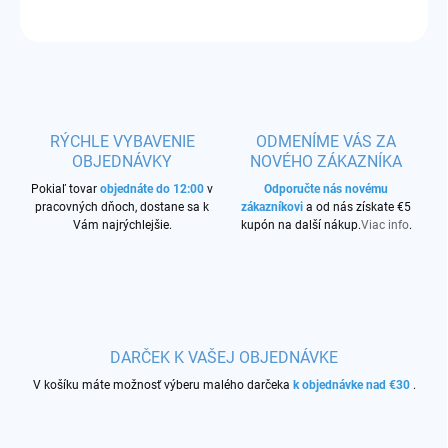
OPÝTAŤ SA
STRÁŽIŤ
RÝCHLE VYBAVENIE
ODMENÍME VÁS ZA
OBJEDNÁVKY
NOVÉHO ZÁKAZNÍKA
Pokiaľ tovar
objednáte do 12:00
v
Odporučte nás novému
pracovných dňoch, dostane sa k
zákazníkovi
a od nás získate €5
Vám najrýchlejšie.
kupón na další nákup.
Viac info
.
DARČEK K VAŠEJ OBJEDNÁVKE
V košíku máte možnosť výberu malého darčeka
k objednávke nad €30
.