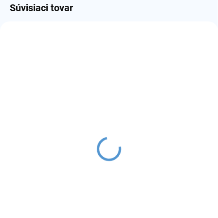
Súvisiaci tovar
3 + 1
SKLADOM
(19 KS)
Lost Mary Tappo Air
batéria 750mAh
€6
Detail
automatická batéria
rôzne farby