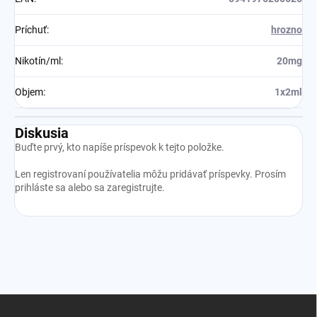
Príchuť
:
hrozno
Nikotín/ml
:
20mg
Objem
:
1x2ml
Diskusia
Buďte prvý, kto napíše príspevok k tejto položke.
Len registrovaní používatelia môžu pridávať príspevky. Prosím
prihláste sa
alebo sa
zaregistrujte
.
Z
á