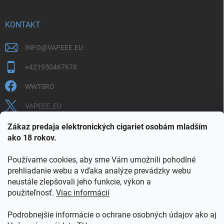
KONTAKT
INFO
@
VAPEEE.EU
+421950467678
WWTSRO
VAPEEE_EU
VAPEEE.EU
Zákaz predaja elektronických cigariet osobám mladším
ako 18 rokov.
Používame cookies, aby sme Vám umožnili pohodlné
prehliadanie webu a vďaka analýze prevádzky webu
neustále zlepšovali jeho funkcie, výkon a
použiteľnosť.
Viac informácií
COOKIES
OBCHODNÉ PODMIENKY
OCHRANA OSOBNÝCH ÚDAJOV
OVERENIE PLNOLETOSTI
Podrobnejšie informácie o ochrane osobných údajov ako aj
POŠTOVNÉ A DOPRAVA
INFORMAČNÝ LETÁK