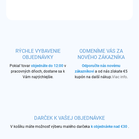
OPÝTAŤ SA
STRÁŽIŤ
RÝCHLE VYBAVENIE
ODMENÍME VÁS ZA
OBJEDNÁVKY
NOVÉHO ZÁKAZNÍKA
Pokiaľ tovar
objednáte do 12:00
v
Odporučte nás novému
pracovných dňoch, dostane sa k
zákazníkovi
a od nás získate €5
Vám najrýchlejšie.
kupón na další nákup.
Viac info
.
DARČEK K VAŠEJ OBJEDNÁVKE
V košíku máte možnosť výberu malého darčeka
k objednávke nad €30
.