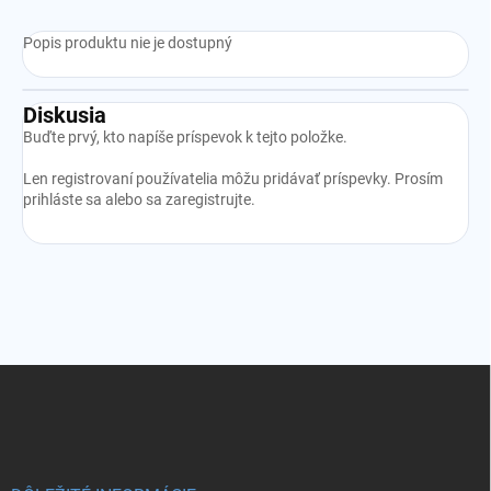
Popis produktu nie je dostupný
Diskusia
Buďte prvý, kto napíše príspevok k tejto položke.
Len registrovaní používatelia môžu pridávať príspevky. Prosím
prihláste sa
alebo sa
zaregistrujte
.
Z
á
p
ä
t