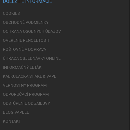
i
DÔLEŽITÉ INFORMÁCIE
e
COOKIES
OBCHODNÉ PODMIENKY
OCHRANA OSOBNÝCH ÚDAJOV
OVERENIE PLNOLETOSTI
POŠTOVNÉ A DOPRAVA
ÚHRADA OBJEDNÁVKY ONLINE
INFORMAČNÝ LETÁK
KALKULAČKA SHAKE & VAPE
VERNOSTNÝ PROGRAM
ODPORÚČACÍ PROGRAM
ODSTÚPENIE OD ZMLUVY
BLOG VAPEEE
KONTAKT