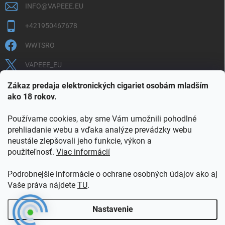
INFO
@
VAPEEE.EU
+421950467678
WWTSRO
VAPEEE_EU
VAPEEE.EU
Zákaz predaja elektronických cigariet osobám mladším
ako 18 rokov.
Používame cookies, aby sme Vám umožnili pohodlné
prehliadanie webu a vďaka analýze prevádzky webu
neustále zlepšovali jeho funkcie, výkon a
použiteľnosť.
Viac informácií
COOKIES
OBCHODNÉ PODMIENKY
OCHRANA OSOBNÝCH ÚDAJOV
OVERENIE PLNOLETOSTI
Podrobnejšie informácie o ochrane osobných údajov ako aj
POŠTOVNÉ A DOPRAVA
INFORMAČNÝ LETÁK
Vaše práva nájdete
TU
.
VERNOSTNÝ PROGRAM
KONTAKT
Nastavenie