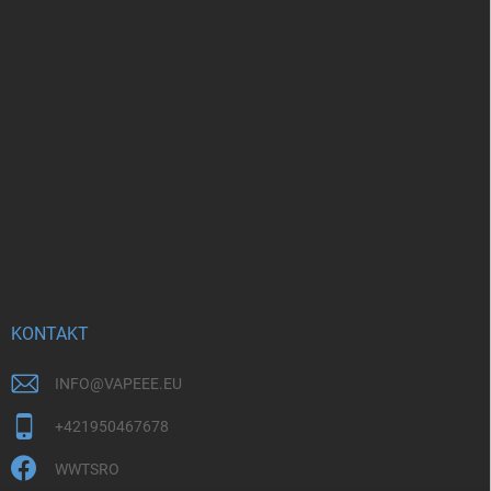
KONTAKT
INFO
@
VAPEEE.EU
+421950467678
WWTSRO