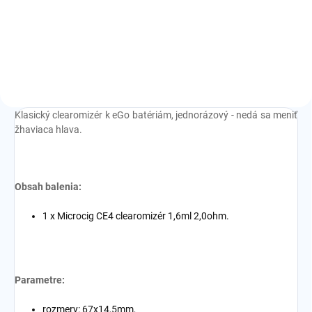
klasické clearomizéry CE4, CE5
Klasický clearomizér k eGo batériám, jednorázový - nedá sa meniť
žhaviaca hlava.
Obsah balenia:
1 x Microcig CE4 clearomizér 1,6ml 2,0ohm.
Parametre:
rozmery: 67x14,5mm,