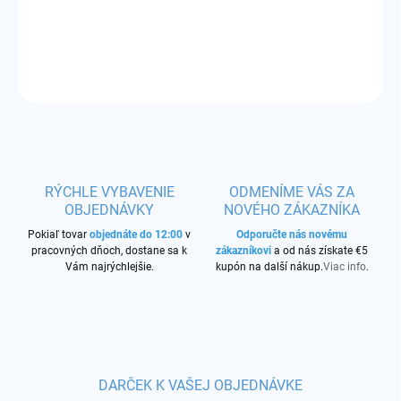
DETAILNÉ INFORMÁCIE
OPÝTAŤ SA
STRÁŽIŤ
RÝCHLE VYBAVENIE
ODMENÍME VÁS ZA
OBJEDNÁVKY
NOVÉHO ZÁKAZNÍKA
Pokiaľ tovar
objednáte do 12:00
v
Odporučte nás novému
pracovných dňoch, dostane sa k
zákazníkovi
a od nás získate €5
Vám najrýchlejšie.
kupón na další nákup.
Viac info
.
DARČEK K VAŠEJ OBJEDNÁVKE