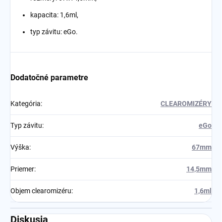
kapacita: 1,6ml,
typ závitu: eGo.
Dodatočné parametre
Kategória
:
CLEAROMIZÉRY
Typ závitu
:
eGo
Výška
:
67mm
Priemer
:
14,5mm
Objem clearomizéru
:
1,6ml
Diskusia