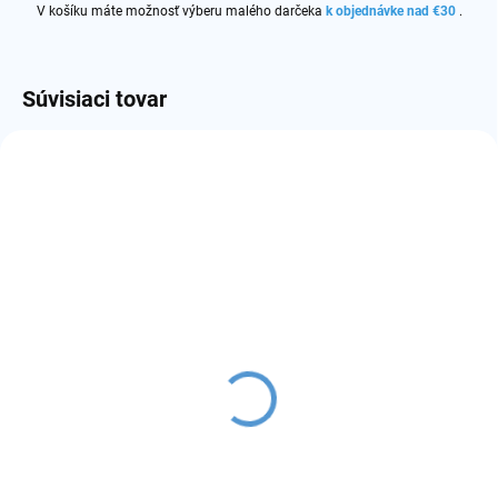
V košíku máte možnosť výberu malého darčeka
k objednávke nad €30
.
Súvisiaci tovar
AKCIA
LIKVIDÁCIA
VYPREDANÉ
SKLADOM
(4 KS)
Kelvin CE4+ V2
náustok pre clearomizér
clearomizér 1,6ml
eGo
€4
€0,40
Detail
Detail