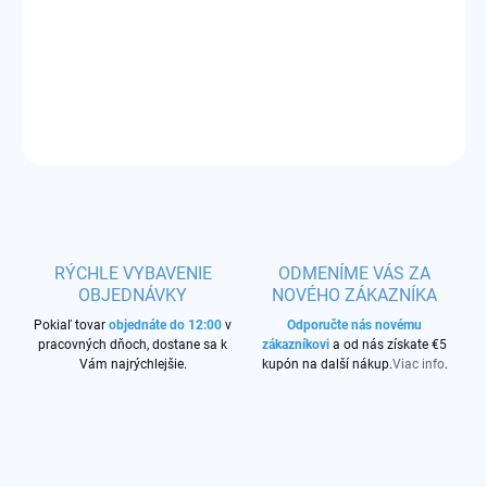
sieťový adaptér, univerzálny kábel, univerzálna USB nabíjačka
do auta
DETAILNÉ INFORMÁCIE
OPÝTAŤ SA
STRÁŽIŤ
RÝCHLE VYBAVENIE
ODMENÍME VÁS ZA
OBJEDNÁVKY
NOVÉHO ZÁKAZNÍKA
Pokiaľ tovar
objednáte do 12:00
v
Odporučte nás novému
pracovných dňoch, dostane sa k
zákazníkovi
a od nás získate €5
Vám najrýchlejšie.
kupón na další nákup.
Viac info
.