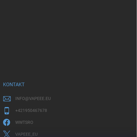
KONTAKT
INFO
@
VAPEEE.EU
+421950467678
WWTSRO
VAPEEE_EU