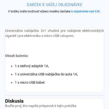
DARČEK K VAŠEJ OBJEDNÁVKE
V košíku máte možnosť výberu malého darčeka
k objednávke nad €30
.
Univerzálna nabíjačka 3v1 vhodná pre nabíjanie elektronických
cigariet i pre elektroniku s micro USB vstupom.
Obsah balenia:
1 x sieťový adaptér 1A,
1 x univerzálna USB nabíjačka do auta 1A,
1 x micro USB kábel.
Diskusia
Buďte prvý, kto napíše príspevok k tejto položke.