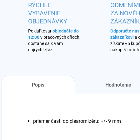
RÝCHLE
ODMENÍM
VYBAVENIE
ZA NOVÉ
OBJEDNÁVKY
ZÁKAZNÍ
Pokiaľ tovar
objednáte do
Odporučte ná
12:00
v pracovných dňoch,
zákazníkovi
a 
dostane sa k Vám
získate €5 kupó
najrýchlejšie.
nákup.
Viac inf
Popis
Hodnotenie
priemer časti do clearomizéru: +/- 9 mm