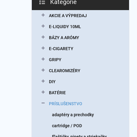
Kategórie
Preskočiť
kategórie
AKCIE A VÝPREDAJ
E-LIQUIDY 10ML
BÁZY A ARÓMY
E-CIGARETY
GRIPY
CLEAROMIZÉRY
DIY
BATÉRIE
PRÍSLUŠENSTVO
adaptéry a prechodky
cartridge / POD
fľaštičky, pipety a striekačky