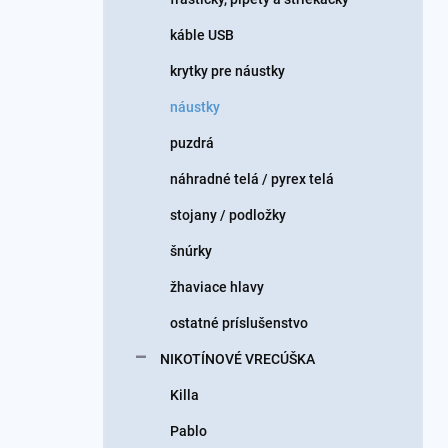
káble USB
krytky pre náustky
náustky
puzdrá
náhradné telá / pyrex telá
stojany / podložky
šnúrky
žhaviace hlavy
ostatné príslušenstvo
NIKOTÍNOVÉ VRECÚŠKA
Killa
Pablo