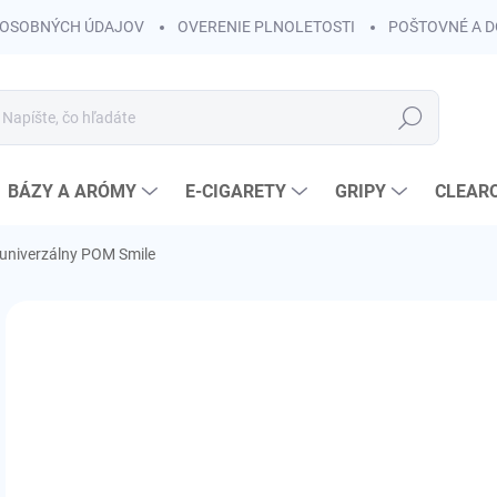
OSOBNÝCH ÚDAJOV
OVERENIE PLNOLETOSTI
POŠTOVNÉ A 
Hľadať
BÁZY A ARÓMY
E-CIGARETY
GRIPY
CLEAR
univerzálny POM Smile
Neohodnotené
Podrobnosti hodnotenia
ZNAČKA:
DRIPTIP
€4
€3,
Jedn
ZVO
cena