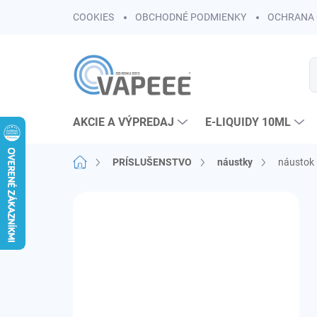
Prejsť
COOKIES
OBCHODNÉ PODMIENKY
OCHRANA 
na
obsah
AKCIE A VÝPREDAJ
E-LIQUIDY 10ML
Domov
PRÍSLUŠENSTVO
náustky
náustok 
B
o
č
n
ý
p
a
n