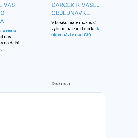
E VÁS
DARČEK K VAŠEJ
HO
OBJEDNÁVKE
KA
V košíku máte možnosť
výberu malého darčeka
k
s novému
objednávke nad €30
.
od nás
n na další
o
.
Diskusia