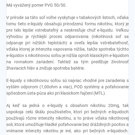
Má vyvážený pomer PVG 50/50.
V prírode sa táto soľ voľne vyskytuje v tabakových listoch, vďaka
tomu tieto e-liquidy obsahujú prirodzenú formu nikotínu, ktorý je
pre telo lepšie vstrebateľný a neskresľuje chuť e-liquidu. Veľkou
výhodou je rýchlejší proces odparovania (nikotínová soľ sa
odparuje pri nižších teplotách) a oveľa lepšia vstrebateľnosť,
vďaka ktorej je intenzita vapovania nižšia, takže spotreba týchto
e-liquidov s nikotínovou soľou je nižšia oproti klasickým e-liquidom
na rovnakom zariadení. Taktiež sa tým predlžuje životnosť
žhaviacich hláv a znižuje spotreba batérie.
E-liquidy s nikotínovou soľou sú najviac vhodné pre zariadenia s
vyšším odporom (1,00ohm a viac), POD systémy a poťahovanie
spôsobom ústa-púca ako pri klasickom fajčení (MTL).
Aj keď sa jedná o e-liquidy s obsahom nikotínu 20mg, tak
uspokoja celú škálu používateľov, ktorí pri bežných e-liquidoch
používajú rôzne intenzity nikotínu, a to práve vďaka nikotínovej
soli, ktorá umožňuje hladké poťahovanie bez dráždivých pocitov a
vnímanie intenzity nikotínu je iné, ako pri bežných e-liquidoch.