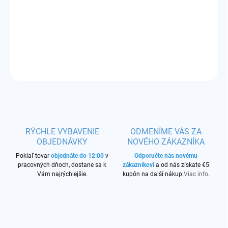
Príchuť:
jahoda, malina a čerešňa
DETAILNÉ INFORMÁCIE
OPÝTAŤ SA
STRÁŽIŤ
RÝCHLE VYBAVENIE
ODMENÍME VÁS ZA
OBJEDNÁVKY
NOVÉHO ZÁKAZNÍKA
Pokiaľ tovar
objednáte do 12:00
v
Odporučte nás novému
pracovných dňoch, dostane sa k
zákazníkovi
a od nás získate €5
Vám najrýchlejšie.
kupón na další nákup.
Viac info
.