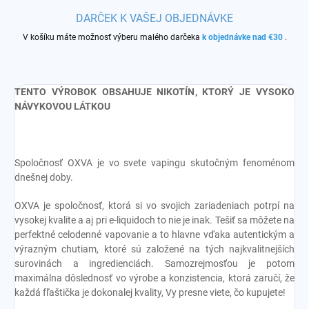
DARČEK K VAŠEJ OBJEDNÁVKE
V košíku máte možnosť výberu malého darčeka
k objednávke nad €30
.
TENTO VÝROBOK OBSAHUJE NIKOTÍN, KTORÝ JE VYSOKO
NÁVYKOVOU LÁTKOU
Spoločnosť OXVA je vo svete vapingu skutočným fenoménom
dnešnej doby.
OXVA je spoločnosť, ktorá si vo svojich zariadeniach potrpí na
vysokej kvalite a aj pri e-liquidoch to nie je inak. Tešiť sa môžete na
perfektné celodenné vapovanie a to hlavne vďaka autentickým a
výrazným chutiam, ktoré sú založené na tých najkvalitnejších
surovinách a ingredienciách. Samozrejmosťou je potom
maximálna dôslednosť vo výrobe a konzistencia, ktorá zaručí, že
každá fľaštička je dokonalej kvality, Vy presne viete, čo kupujete!