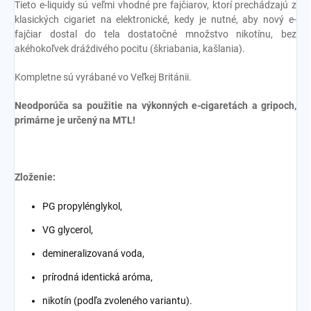
Tieto e-liquidy sú veľmi vhodné pre fajčiarov, ktorí prechádzajú z
klasických cigariet na elektronické, kedy je nutné, aby nový e-
fajčiar dostal do tela dostatočné množstvo nikotínu, bez
akéhokoľvek dráždivého pocitu (škriabania, kašlania).
Kompletne sú vyrábané vo Veľkej Británii.
Neodporúča sa použitie na výkonných e-cigaretách a gripoch,
primárne je určený na MTL!
Zloženie:
PG propylénglykol,
VG glycerol,
demineralizovaná voda,
prírodná identická aróma,
nikotín (podľa zvoleného variantu).