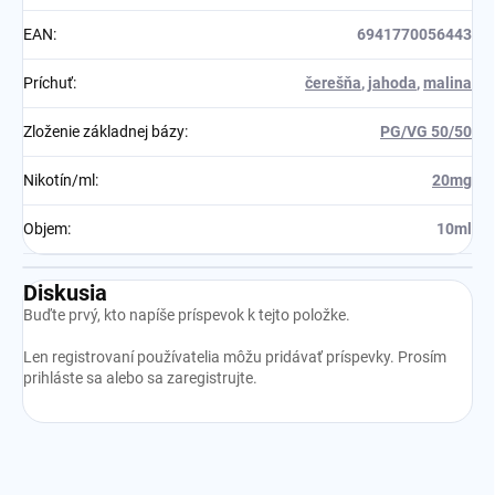
EAN
:
6941770056443
Príchuť
:
čerešňa
,
jahoda
,
malina
Zloženie základnej bázy
:
PG/VG 50/50
Nikotín/ml
:
20mg
Objem
:
10ml
Diskusia
Buďte prvý, kto napíše príspevok k tejto položke.
Len registrovaní používatelia môžu pridávať príspevky. Prosím
prihláste sa
alebo sa
zaregistrujte
.