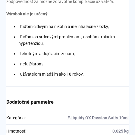
zodpovednosť za možné zdravotné komplikácie užívateľa.
Výrobok nie je určený:
ľuďom citlivým na nikotín a iné inhalačné zložky,
ľuďom so srdcovými problémami, osobám trpiacim
hypertenziou,
tehotným a dojčiacim ženám,
nefajčiarom,
užívateľom mladším ako 18 rokov.
Dodatočné parametre
Kategória
:
E-liquidy OX Passion Salts 10ml
Hmotnosť
:
0.025 kg