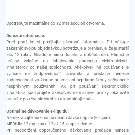
Spotrebujte maximálne do 12 mesiacov od otvorenia.
Dôležité informácie:
Pred použitím si prečítajte písomnú informáciu. Pri nákupe
zákazník svojou objednávkou potvrdzuje a prehlasuje, že je starší
ako 18 rokov. Skladujte mimo dosahu a dohľadu detí. E-liquid je
určený výlučne na inhalovanie pomocou elektronických
inhalátorov od našej spoločnosti. Akékoľvek iné používanie je
výlučne na zodpovednosť užívateľa a predajca nenesie
zodpovednosť za žiadne priame ani nepriame škody spôsobené
nesprávnym používaním. Ak pri používaní elektronického
inhalátora spozorujete akékoľvek nepriaznivé účinky, okamžite
prerušte používanie výrobku a kontaktujte nás.
Optimálne dávkovanie e-liquidu:
Neprekračujte maximálnu dennú dávku náplne (e-liquid).
MEDIUM 12 mg - max. 12 až 15 kvapiek denne.
Pri nedodržaní doporučeného dávkovania predajca nenesie