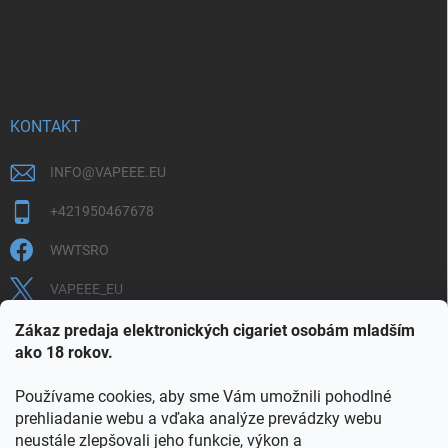
KONTAKT
INFO
@
VAPEEE.EU
+421950467678
WWTSRO
VAPEEE_EU
VAPEEE.EU
Zákaz predaja elektronických cigariet osobám mladším
ako 18 rokov.
Používame cookies, aby sme Vám umožnili pohodlné
prehliadanie webu a vďaka analýze prevádzky webu
neustále zlepšovali jeho funkcie, výkon a