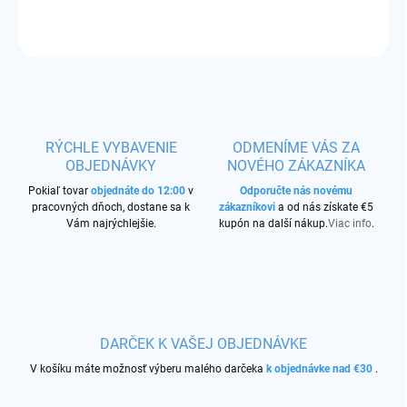
OPÝTAŤ SA
STRÁŽIŤ
RÝCHLE VYBAVENIE
ODMENÍME VÁS ZA
OBJEDNÁVKY
NOVÉHO ZÁKAZNÍKA
Pokiaľ tovar
objednáte do 12:00
v
Odporučte nás novému
pracovných dňoch, dostane sa k
zákazníkovi
a od nás získate €5
Vám najrýchlejšie.
kupón na další nákup.
Viac info
.
DARČEK K VAŠEJ OBJEDNÁVKE
V košíku máte možnosť výberu malého darčeka
k objednávke nad €30
.