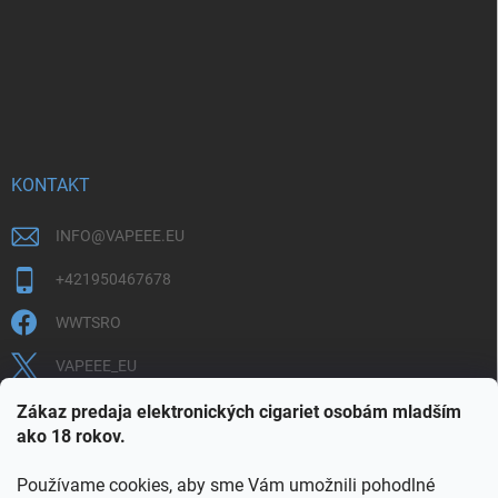
KONTAKT
INFO
@
VAPEEE.EU
+421950467678
WWTSRO
VAPEEE_EU
VAPEEE.EU
Zákaz predaja elektronických cigariet osobám mladším
ako 18 rokov.
Používame cookies, aby sme Vám umožnili pohodlné