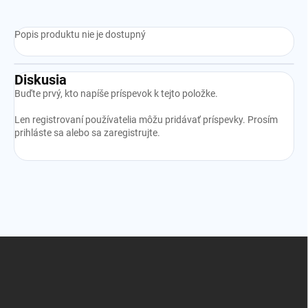
Popis produktu nie je dostupný
Diskusia
Buďte prvý, kto napíše príspevok k tejto položke.
Len registrovaní používatelia môžu pridávať príspevky. Prosím
prihláste sa
alebo sa
zaregistrujte
.
Z
á
p
ä
t