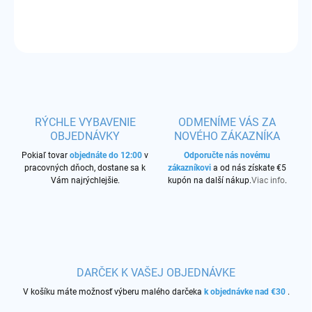
1 x 21700 monočlánok
OPÝTAŤ SA
STRÁŽIŤ
RÝCHLE VYBAVENIE
ODMENÍME VÁS ZA
OBJEDNÁVKY
NOVÉHO ZÁKAZNÍKA
Pokiaľ tovar
objednáte do 12:00
v
Odporučte nás novému
pracovných dňoch, dostane sa k
zákazníkovi
a od nás získate €5
Vám najrýchlejšie.
kupón na další nákup.
Viac info
.
DARČEK K VAŠEJ OBJEDNÁVKE
V košíku máte možnosť výberu malého darčeka
k objednávke nad €30
.