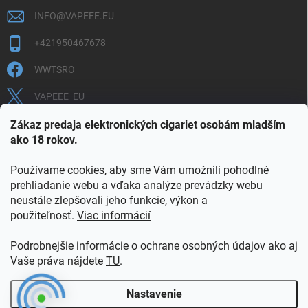
INFO
@
VAPEEE.EU
+421950467678
WWTSRO
VAPEEE_EU
VAPEEE.EU
Zákaz predaja elektronických cigariet osobám mladším
ako 18 rokov.
Používame cookies, aby sme Vám umožnili pohodlné
prehliadanie webu a vďaka analýze prevádzky webu
neustále zlepšovali jeho funkcie, výkon a
použiteľnosť.
Viac informácií
COOKIES
OBCHODNÉ PODMIENKY
OCHRANA OSOBNÝCH ÚDAJOV
OVERENIE PLNOLETOSTI
Podrobnejšie informácie o ochrane osobných údajov ako aj
POŠTOVNÉ A DOPRAVA
INFORMAČNÝ LETÁK
Vaše práva nájdete
TU
.
VERNOSTNÝ PROGRAM
KONTAKT
Nastavenie