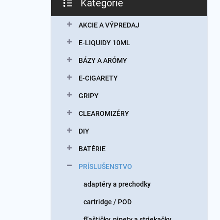
Kategórie
Preskočiť
kategórie
AKCIE A VÝPREDAJ
E-LIQUIDY 10ML
BÁZY A ARÓMY
E-CIGARETY
GRIPY
CLEAROMIZÉRY
DIY
BATÉRIE
PRÍSLUŠENSTVO
adaptéry a prechodky
cartridge / POD
fľaštičky, pipety a striekačky