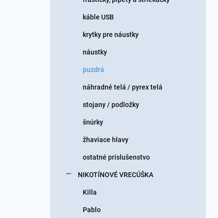
káble USB
krytky pre náustky
náustky
puzdrá
náhradné telá / pyrex telá
stojany / podložky
šnúrky
žhaviace hlavy
ostatné príslušenstvo
NIKOTÍNOVÉ VRECÚŠKA
Killa
Pablo