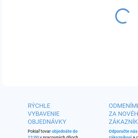
MÔŽ
univ
RÝCHLE
ODMENÍM
VYBAVENIE
ZA NOVÉ
OBJEDNÁVKY
ZÁKAZNÍ
Pokiaľ tovar
objednáte do
Odporučte ná
12:00
v pracovných dňoch,
zákazníkovi
a 