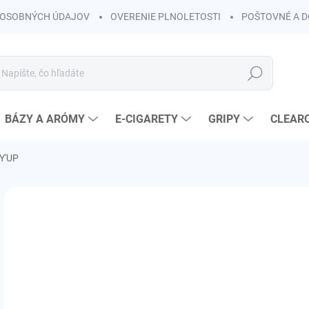
OSOBNÝCH ÚDAJOV
OVERENIE PLNOLETOSTI
POŠTOVNÉ A 
Hľadať
BÁZY A ARÓMY
E-CIGARETY
GRIPY
CLEAR
Y'UP
Neohodnotené
Podrobnosti hodnotenia
o
od
Jedn
ZVO
cena
VAR