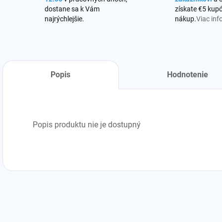
dostane sa k Vám
získate €5 kupó
najrýchlejšie.
nákup.
Viac inf
Popis
Hodnotenie
Popis produktu nie je dostupný