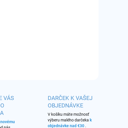
EME DORUČIŤ DO:
ZVOĽTE VARIANT
−
+
Pridať do košíka
erzálne puzdro
OPÝTAŤ SA
STRÁŽIŤ
E VÁS
DARČEK K VAŠEJ
HO
OBJEDNÁVKE
KA
V košíku máte možnosť
výberu malého darčeka
k
s novému
objednávke nad €30
.
od nás