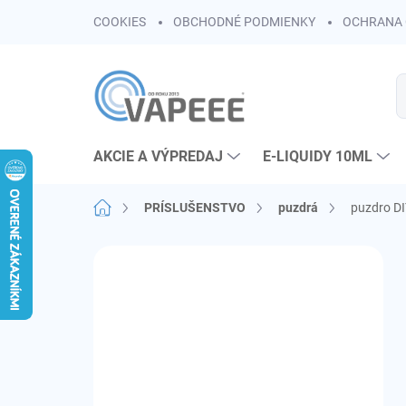
Prejsť
COOKIES
OBCHODNÉ PODMIENKY
OCHRANA 
na
obsah
AKCIE A VÝPREDAJ
E-LIQUIDY 10ML
Domov
PRÍSLUŠENSTVO
puzdrá
puzdro DI
B
o
č
n
ý
p
a
n