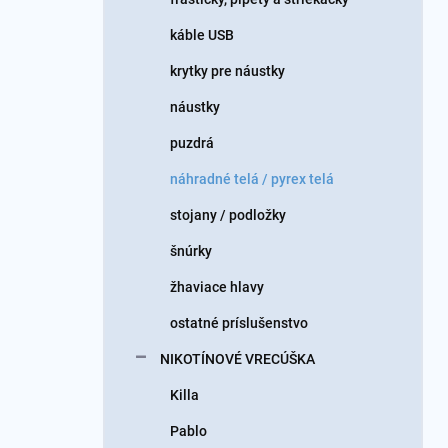
káble USB
krytky pre náustky
náustky
puzdrá
náhradné telá / pyrex telá
stojany / podložky
šnúrky
žhaviace hlavy
ostatné príslušenstvo
NIKOTÍNOVÉ VRECÚŠKA
Killa
Pablo