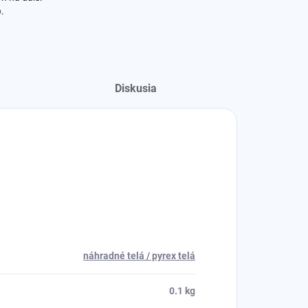
o
.
Diskusia
náhradné telá / pyrex telá
0.1 kg