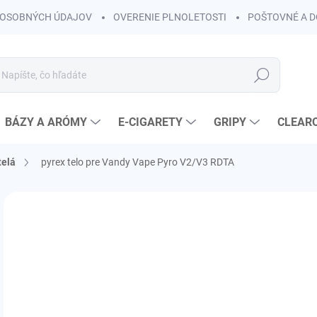
OSOBNÝCH ÚDAJOV
OVERENIE PLNOLETOSTI
POŠTOVNÉ A 
Hľadať
BÁZY A ARÓMY
E-CIGARETY
GRIPY
CLEAR
telá
pyrex telo pre Vandy Vape Pyro V2/V3 RDTA
Neohodnotené
Podrobnosti hodnotenia
ZNAČKA:
VANDY 
€3
€2,
Jedn
SK
cena
MÔŽ
DO: