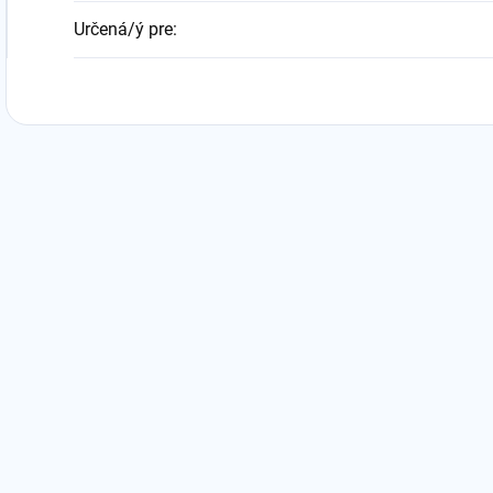
Určená/ý pre
: