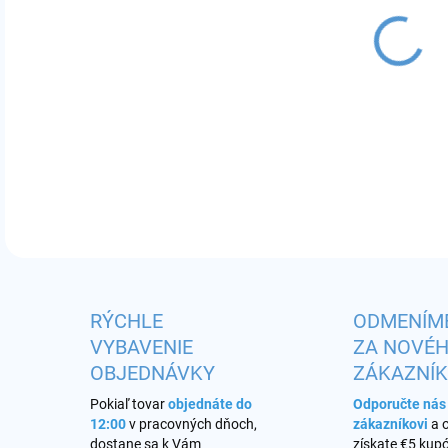
12.
pyre
DETA
RÝCHLE
ODMENÍM
VYBAVENIE
ZA NOVÉ
OBJEDNÁVKY
ZÁKAZNÍ
Pokiaľ tovar
objednáte do
Odporučte ná
12:00
v pracovných dňoch,
zákazníkovi
a 
dostane sa k Vám
získate €5 kupó