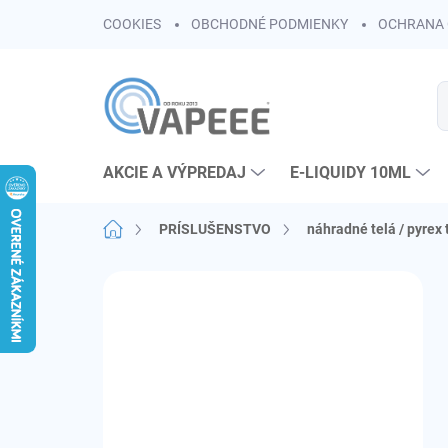
Prejsť
COOKIES
OBCHODNÉ PODMIENKY
OCHRANA 
na
obsah
AKCIE A VÝPREDAJ
E-LIQUIDY 10ML
Domov
PRÍSLUŠENSTVO
náhradné telá / pyrex 
B
o
č
n
ý
p
a
n