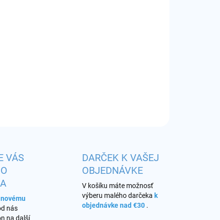
8.2026
−
+
Pridať do košíka
x sklo 4,0ml
ILNÉ INFORMÁCIE
OPÝTAŤ SA
STRÁŽIŤ
E VÁS
DARČEK K VAŠEJ
HO
OBJEDNÁVKE
KA
V košíku máte možnosť
výberu malého darčeka
k
s novému
objednávke nad €30
.
od nás
n na další