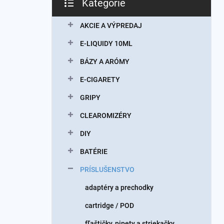
Kategórie
Preskočiť
kategórie
AKCIE A VÝPREDAJ
E-LIQUIDY 10ML
BÁZY A ARÓMY
E-CIGARETY
GRIPY
CLEAROMIZÉRY
DIY
BATÉRIE
PRÍSLUŠENSTVO
adaptéry a prechodky
cartridge / POD
fľaštičky, pipety a striekačky