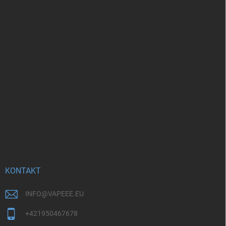
KONTAKT
INFO
@
VAPEEE.EU
+421950467678