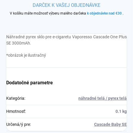
DARČEK K VAŠEJ OBJEDNÁVKE
V košíku máte možnosť výberu malého darčeka
k objednávke nad €30
.
Náhradné pyrex sklo pre e-cigaretu Vaporesso Cascade One Plus
SE 3000mAh.
*obrázok je ilustračný
Dodatočné parametre
Kategória
:
náhradné telá / pyrex telá
Hmotnosť
:
0.1 kg
Určená/ý pre
:
Cascade Baby SE