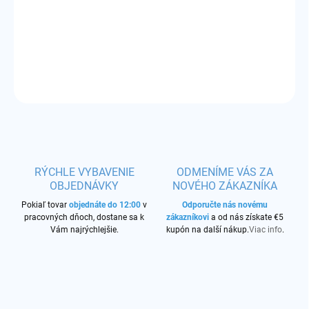
pyrex sklo
DETAILNÉ INFORMÁCIE
OPÝTAŤ SA
STRÁŽIŤ
RÝCHLE VYBAVENIE
ODMENÍME VÁS ZA
OBJEDNÁVKY
NOVÉHO ZÁKAZNÍKA
Pokiaľ tovar
objednáte do 12:00
v
Odporučte nás novému
pracovných dňoch, dostane sa k
zákazníkovi
a od nás získate €5
Vám najrýchlejšie.
kupón na další nákup.
Viac info
.