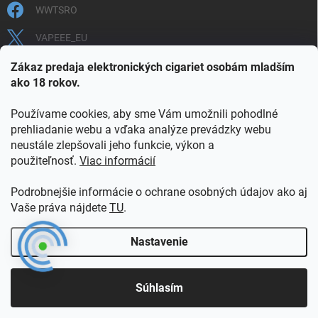
WWTSRO
VAPEEE_EU
VAPEEE.EU
Zákaz predaja elektronických cigariet osobám mladším
ako 18 rokov.
Používame cookies, aby sme Vám umožnili pohodlné
prehliadanie webu a vďaka analýze prevádzky webu
neustále zlepšovali jeho funkcie, výkon a
použiteľnosť.
Viac informácií
COOKIES
OBCHODNÉ PODMIENKY
OCHRANA OSOBNÝCH ÚDAJOV
OVERENIE PLNOLETOSTI
Podrobnejšie informácie o ochrane osobných údajov ako aj
POŠTOVNÉ A DOPRAVA
INFORMAČNÝ LETÁK
Vaše práva nájdete
TU
.
VERNOSTNÝ PROGRAM
KONTAKT
Nastavenie
Copyright 2026
vapeee.eu
. Všetky práva vyhradené.
Súhlasím
Vytvoril Shoptet