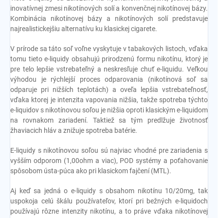
inovatívnej zmesi nikotínových solí a konvenčnej nikotínovej bázy.
Kombinácia nikotínovej bázy a nikotínových solí predstavuje
najrealistickejšiu alternatívu ku klasickej cigarete.
V prírode sa táto soľ voľne vyskytuje v tabakových listoch, vďaka
tomu tieto e-liquidy obsahujú prirodzenú formu nikotínu, ktorý je
pre telo lepšie vstrebateľný a neskresľuje chuť e-liquidu. Veľkou
výhodou je rýchlejší proces odparovania (nikotínová soľ sa
odparuje pri nižších teplotách) a oveľa lepšia vstrebateľnosť,
vďaka ktorej je intenzita vapovania nižšia, takže spotreba týchto
e-liquidov s nikotínovou soľou je nižšia oproti klasickým e-liquidom
na rovnakom zariadení. Taktiež sa tým predlžuje životnosť
žhaviacich hláv a znižuje spotreba batérie.
E-liquidy s nikotínovou soľou sú najviac vhodné pre zariadenia s
vyšším odporom (1,00ohm a viac), POD systémy a poťahovanie
spôsobom ústa-púca ako pri klasickom fajčení (MTL).
Aj keď sa jedná o e-liquidy s obsahom nikotínu 10/20mg, tak
uspokoja celú škálu používateľov, ktorí pri bežných e-liquidoch
používajú rôzne intenzity nikotínu, a to práve vďaka nikotínovej