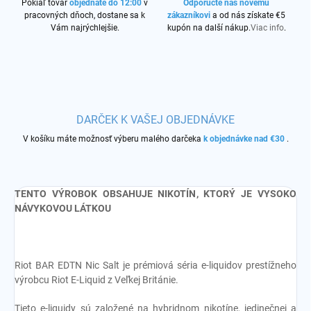
Pokiaľ tovar
objednáte do 12:00
v
Odporučte nás novému
pracovných dňoch, dostane sa k
zákazníkovi
a od nás získate €5
Vám najrýchlejšie.
kupón na další nákup.
Viac info
.
DARČEK K VAŠEJ OBJEDNÁVKE
V košíku máte možnosť výberu malého darčeka
k objednávke nad €30
.
TENTO VÝROBOK OBSAHUJE NIKOTÍN, KTORÝ JE VYSOKO
NÁVYKOVOU LÁTKOU
Riot BAR EDTN Nic Salt je prémiová séria e-liquidov prestížneho
výrobcu Riot E-Liquid z Veľkej Británie.
Tieto e-liquidy sú založené na hybridnom nikotíne, jedinečnej a