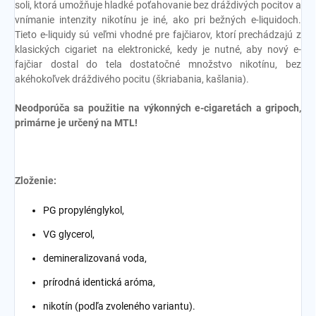
soli, ktorá umožňuje hladké poťahovanie bez dráždivých pocitov a
vnímanie intenzity nikotínu je iné, ako pri bežných e-liquidoch.
Tieto e-liquidy sú veľmi vhodné pre fajčiarov, ktorí prechádzajú z
klasických cigariet na elektronické, kedy je nutné, aby nový e-
fajčiar dostal do tela dostatočné množstvo nikotínu, bez
akéhokoľvek dráždivého pocitu (škriabania, kašlania).
Neodporúča sa použitie na výkonných e-cigaretách a gripoch,
primárne je určený na MTL!
Zloženie:
PG propylénglykol,
VG glycerol,
demineralizovaná voda,
prírodná identická aróma,
nikotín (podľa zvoleného variantu).