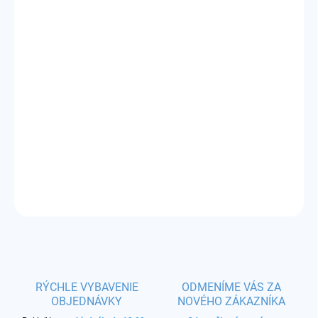
cena:
VARIANT
MÔŽEME DORUČIŤ DO:
ZVOĽTE VARIANT
−
+
Pridať do košíka
Príchuť:
osviežujúci vodný melón
DETAILNÉ INFORMÁCIE
OPÝTAŤ SA
STRÁŽIŤ
RÝCHLE VYBAVENIE
ODMENÍME VÁS ZA
OBJEDNÁVKY
NOVÉHO ZÁKAZNÍKA