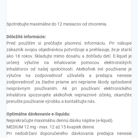
Spotrebujte maximálne do 12 mesiacov od otvorenia.
Dôležité informácie:
Pred použitím si prečítajte písomnú informáciu. Pri nákupe
zákazník svojou objednávkou potvrdzuje a prehlasuje, že je starší
ako 18 rokov. Skladujte mimo dosahu a dohľadu detí. E-liquid je
určený výlučne na inhalovanie pomocou elektronických
inhalátorov od našej spoločnosti. Akékoľvek iné používanie je
výlučne na zodpovednosť užívateľa a predajca nenesie
zodpovednosť za žiadne priame ani nepriame škody spôsobené
nesprávnym používaním. Ak pri používaní elektronického
inhalátora spozorujete akékoľvek nepriaznivé účinky, okamžite
prerušte používanie výrobku a kontaktujte nás.
Optimálne dávkovanie e-liquidu:
Neprekračujte maximálnu dennú dávku náplne (e-liquid).
MEDIUM 12 mg - max. 12 až 15 kvapiek denne.
Pri nedodržaní doporučeného dávkovania predajca nenesie