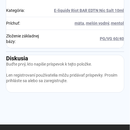
Kategória
:
E-liquidy Riot BAR EDTN Nic Salt 10ml
Príchuť
:
mäta
,
melón vodný
,
mentol
Zloženie základnej
PG/VG 60/40
bázy
:
Diskusia
Buďte prvý, kto napíše príspevok k tejto položke.
Len registrovaní používatelia môžu pridávať príspevky. Prosím
prihláste sa
alebo sa
zaregistrujte
.
Z