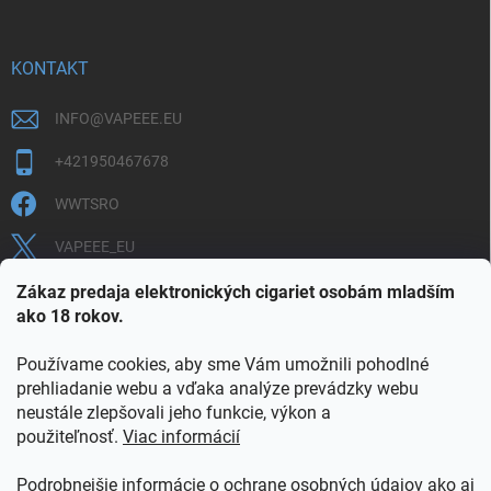
KONTAKT
INFO
@
VAPEEE.EU
+421950467678
WWTSRO
VAPEEE_EU
VAPEEE.EU
Zákaz predaja elektronických cigariet osobám mladším
ako 18 rokov.
Používame cookies, aby sme Vám umožnili pohodlné
prehliadanie webu a vďaka analýze prevádzky webu
neustále zlepšovali jeho funkcie, výkon a
použiteľnosť.
Viac informácií
COOKIES
OBCHODNÉ PODMIENKY
OCHRANA OSOBNÝCH ÚDAJOV
OVERENIE PLNOLETOSTI
Podrobnejšie informácie o ochrane osobných údajov ako aj