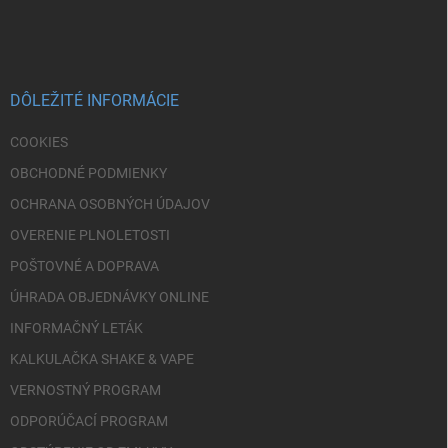
á
p
ä
t
i
DÔLEŽITÉ INFORMÁCIE
e
COOKIES
OBCHODNÉ PODMIENKY
OCHRANA OSOBNÝCH ÚDAJOV
OVERENIE PLNOLETOSTI
POŠTOVNÉ A DOPRAVA
ÚHRADA OBJEDNÁVKY ONLINE
INFORMAČNÝ LETÁK
KALKULAČKA SHAKE & VAPE
VERNOSTNÝ PROGRAM
ODPORÚČACÍ PROGRAM