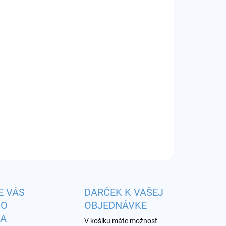
EME DORUČIŤ
8.2026
−
+
Pridať do košíka
huť:
tropická zmes so zvýrazneným ananásom a kiwi
ILNÉ INFORMÁCIE
OPÝTAŤ SA
STRÁŽIŤ
E VÁS
DARČEK K VAŠEJ
HO
OBJEDNÁVKE
KA
V košíku máte možnosť