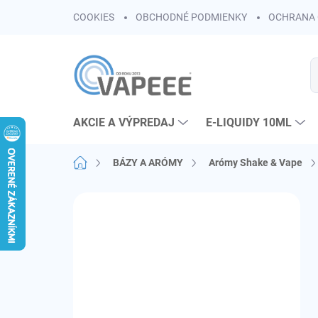
Prejsť
COOKIES
OBCHODNÉ PODMIENKY
OCHRANA 
na
obsah
AKCIE A VÝPREDAJ
E-LIQUIDY 10ML
Domov
BÁZY A ARÓMY
Arómy Shake & Vape
B
o
č
n
ý
p
a
n