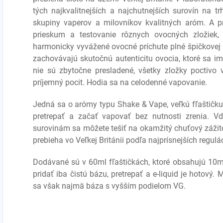
tých najkvalitnejších a najchutnejších surovín na t
skupiny vaperov a milovníkov kvalitných aróm. A pr
prieskum a testovanie rôznych ovocných zložiek, 
harmonicky vyvážené ovocné príchute plné špičkovej 
zachovávajú skutočnú autenticitu ovocia, ktoré sa im
nie sú zbytočne presladené, všetky zložky poctivo
príjemný pocit. Hodia sa na celodenné vapovanie.
Jedná sa o arómy typu Shake & Vape, veľkú fľaštičku 
pretrepať a začať vapovať bez nutnosti zrenia. Vď
surovinám sa môžete tešiť na okamžitý chuťový zážito
prebieha vo Veľkej Británii podľa najprísnejších regulá
Dodávané sú v 60ml fľaštičkách, ktoré obsahujú 10ml
pridať iba čistú bázu, pretrepať a e-liquid je hotový
sa však najmä báza s vyšším podielom VG.