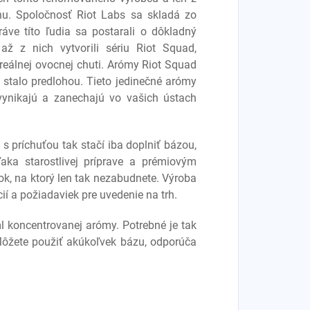
rhu. Spoločnosť Riot Labs sa skladá zo
áve títo ľudia sa postarali o dôkladný
až z nich vytvorili sériu Riot Squad,
reálnej ovocnej chuti. Arómy Riot Squad
 stalo predlohou. Tieto jedinečné arómy
 vynikajú a zanechajú vo vašich ústach
s príchuťou tak stačí iba doplniť bázou,
aka starostlivej príprave a prémiovým
k, na ktorý len tak nezabudnete. Výroba
cií a požiadaviek pre uvedenie na trh.
 koncentrovanej arómy. Potrebné je tak
. Môžete použiť akúkoľvek bázu, odporúča