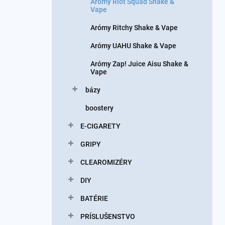
Arómy Riot Squad Shake &
Vape
Arómy Ritchy Shake & Vape
Arómy UAHU Shake & Vape
Arómy Zap! Juice Aisu Shake &
Vape
bázy
boostery
E-CIGARETY
GRIPY
CLEAROMIZÉRY
DIY
BATÉRIE
PRÍSLUŠENSTVO