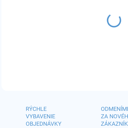
MÔŽ
DO:
11.
Príc
DETA
RÝCHLE
ODMENÍM
VYBAVENIE
ZA NOVÉ
OBJEDNÁVKY
ZÁKAZNÍ