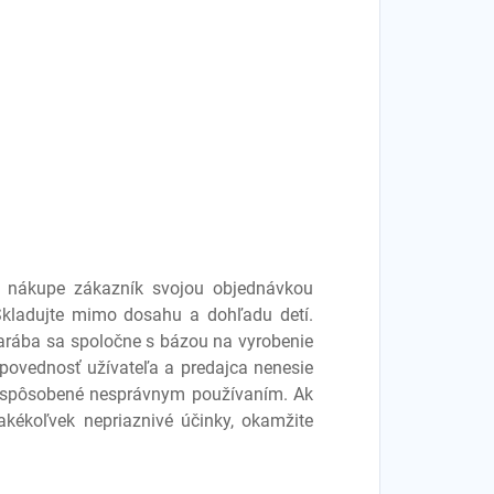
ri nákupe zákazník svojou objednávkou
 Skladujte mimo dosahu a dohľadu detí.
zarába sa spoločne s bázou na vyrobenie
dpovednosť užívateľa a predajca nenesie
 spôsobené nesprávnym používaním. Ak
 akékoľvek nepriaznivé účinky, okamžite