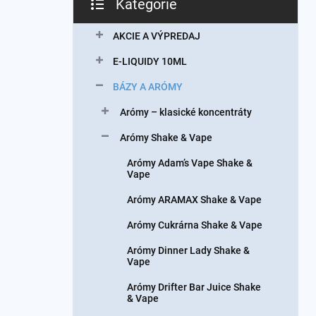
Kategórie
Preskočiť
kategórie
AKCIE A VÝPREDAJ
E-LIQUIDY 10ML
BÁZY A ARÓMY
Arómy – klasické koncentráty
Arómy Shake & Vape
Arómy Adam’s Vape Shake &
Vape
Arómy ARAMAX Shake & Vape
Arómy Cukrárna Shake & Vape
Arómy Dinner Lady Shake &
Vape
Arómy Drifter Bar Juice Shake
& Vape