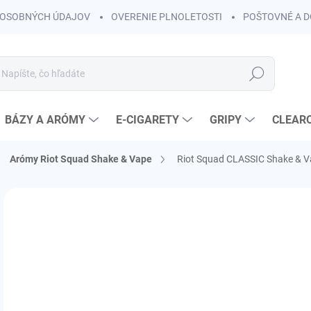
OSOBNÝCH ÚDAJOV
OVERENIE PLNOLETOSTI
POŠTOVNÉ A 
Hľadať
BÁZY A ARÓMY
E-CIGARETY
GRIPY
CLEAR
Arómy Riot Squad Shake & Vape
Riot Squad CLASSIC Shake & Va
Neohodnotené
Podrobnosti hodnotenia
ZNAČKA:
RIOT F
KOLOK A
€1
€11
Jedn
SK
cena