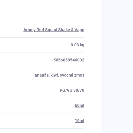
Arómy Riot Squad Shake & Vape
0.03 kg
5056059546032
ananás
,
kiwi
,
ovocná zmes
PG/VG 30/70
60ml
10ml