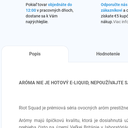
Pokiaľ tovar
objednáte do
Odporučte ná
12:00
v pracovných dňoch,
zákazníkovi
a 
dostane sa k Vám
získate €5 kupó
najrýchlejšie.
nákup.
Viac inf
Popis
Hodnotenie
ARÓMA NIE JE HOTOVÝ E-LIQUID, NEPOUŽÍVAJTE
Riot Squad je prémiová séria ovocných aróm prestížneh
Arómy majú špičkovú kvalitu, ktorá je dosiahnutá
prebieha čisto na území Veľkej Británie v laboratór