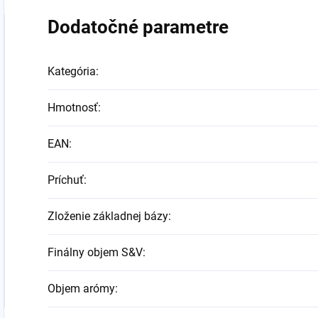
Dodatočné parametre
Kategória
:
Hmotnosť
:
EAN
:
Príchuť
:
Zloženie základnej bázy
:
Finálny objem S&V
:
Objem arómy
: