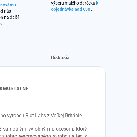
výberu malého darčeka
k
s novému
objednávke nad €30
.
od nás
n na další
o
.
Diskusia
 SAMOSTATNE
o výrobcu Riot Labs z Veľkej Británie.
 už samotným výrobným procesom, ktorý
iách tohto renomovaného výrobcu a len z