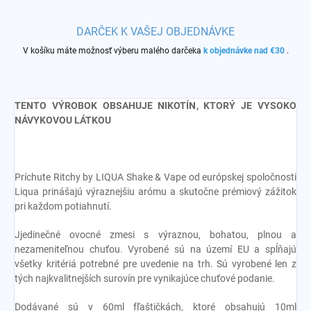
DARČEK K VAŠEJ OBJEDNÁVKE
V košíku máte možnosť výberu malého darčeka
k objednávke nad €30
.
TENTO VÝROBOK OBSAHUJE NIKOTÍN, KTORÝ JE VYSOKO
NÁVYKOVOU LÁTKOU
Príchute Ritchy by LIQUA Shake & Vape od európskej spoločnosti
Liqua prinášajú výraznejšiu arómu a skutočne prémiový zážitok
pri každom potiahnutí.
Jjedinečné ovocné zmesi s výraznou, bohatou, plnou a
nezameniteľnou chuťou. Vyrobené sú na území EU a spĺňajú
všetky kritériá potrebné pre uvedenie na trh. Sú vyrobené len z
tých najkvalitnejších surovín pre vynikajúce chuťové podanie.
Dodávané sú v 60ml fľaštičkách, ktoré obsahujú 10ml