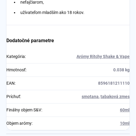
nefajčiarom,
užívateľom mladším ako 18 rokov.
Dodatočné parametre
Kategória
:
Arómy Ritchy Shake & Vape
Hmotnosť
:
0.038 kg
EAN
:
8596181211110
Príchuť
:
smotana
,
tabaková zmes
Finálny objem S&V
:
60ml
Objem arómy
:
10ml