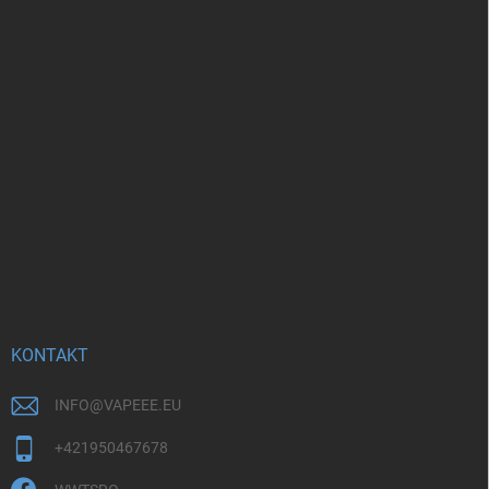
KONTAKT
INFO
@
VAPEEE.EU
+421950467678