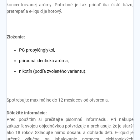
koncentrovanej arómy. Potrebné je tak pridať iba čistú bázu,
pretrepať a e-liquid je hotový.
Zloženie:
PG propylénglykol,
prírodná identická aróma,
nikotín (podľa zvoleného variantu).
Spotrebujte maximálne do 12 mesiacov od otvorenia.
Dôležité informácie:
Pred použitím si prečítajte písomnú informáciu. Pri nákupe
zákazník svojou objednávkou potvrdzuje a prehlasuje, že je starší
ako 18 rokov. Skladujte mimo dosahu a dohľadu detí. E-liquid je
určený výlučne na inhalovanie pomocou elektronických