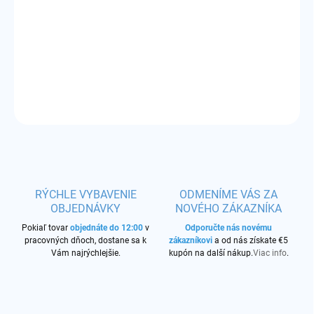
−
+
Pridať do košíka
Príchuť:
tabaková zmes so smotanou
DETAILNÉ INFORMÁCIE
OPÝTAŤ SA
STRÁŽIŤ
RÝCHLE VYBAVENIE
ODMENÍME VÁS ZA
OBJEDNÁVKY
NOVÉHO ZÁKAZNÍKA
Pokiaľ tovar
objednáte do 12:00
v
Odporučte nás novému
pracovných dňoch, dostane sa k
zákazníkovi
a od nás získate €5
Vám najrýchlejšie.
kupón na další nákup.
Viac info
.