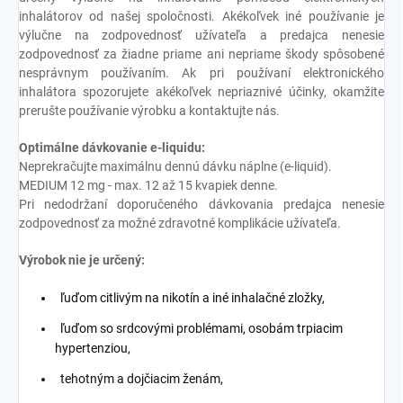
inhalátorov od našej spoločnosti. Akékoľvek iné používanie je
výlučne na zodpovednosť užívateľa a predajca nenesie
zodpovednosť za žiadne priame ani nepriame škody spôsobené
nesprávnym používaním. Ak pri používaní elektronického
inhalátora spozorujete akékoľvek nepriaznivé účinky, okamžite
prerušte používanie výrobku a kontaktujte nás.
Optimálne dávkovanie e-liquidu:
Neprekračujte maximálnu dennú dávku náplne (e-liquid).
MEDIUM 12 mg - max. 12 až 15 kvapiek denne.
Pri nedodržaní doporučeného dávkovania predajca nenesie
zodpovednosť za možné zdravotné komplikácie užívateľa.
Výrobok nie je určený:
ľuďom citlivým na nikotín a iné inhalačné zložky,
ľuďom so srdcovými problémami, osobám trpiacim
hypertenziou,
tehotným a dojčiacim ženám,