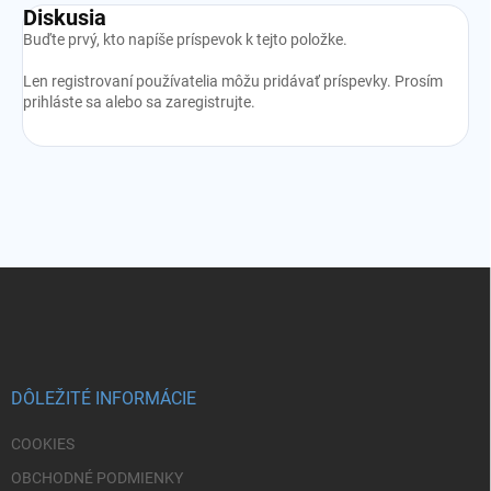
Diskusia
Buďte prvý, kto napíše príspevok k tejto položke.
Len registrovaní používatelia môžu pridávať príspevky. Prosím
prihláste sa
alebo sa
zaregistrujte
.
Z
á
p
ä
t
i
DÔLEŽITÉ INFORMÁCIE
e
COOKIES
OBCHODNÉ PODMIENKY