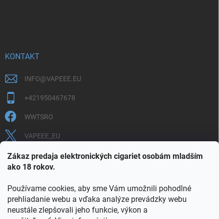
KONTAKT
INFO
@
VAPEEE.EU
+421950467678
WWTSRO
VAPEEE_EU
VAPEEE.EU
Zákaz predaja elektronických cigariet osobám mladším
ako 18 rokov.
Používame cookies, aby sme Vám umožnili pohodlné
prehliadanie webu a vďaka analýze prevádzky webu
neustále zlepšovali jeho funkcie, výkon a