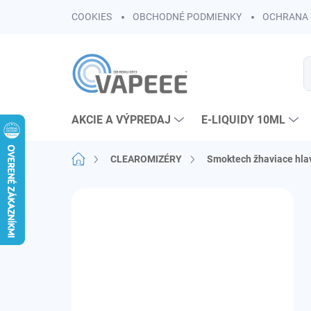
Prejsť
COOKIES
OBCHODNÉ PODMIENKY
OCHRANA 
na
obsah
AKCIE A VÝPREDAJ
E-LIQUIDY 10ML
Domov
CLEAROMIZÉRY
Smoktech žhaviace hla
B
o
č
n
ý
p
a
n