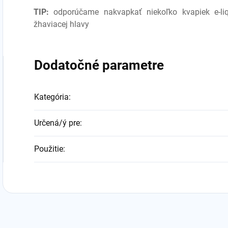
TIP:
odporúčame nakvapkať niekoľko kvapiek e-li
žhaviacej hlavy
Dodatočné parametre
Kategória
:
Určená/ý pre
:
Použitie
: