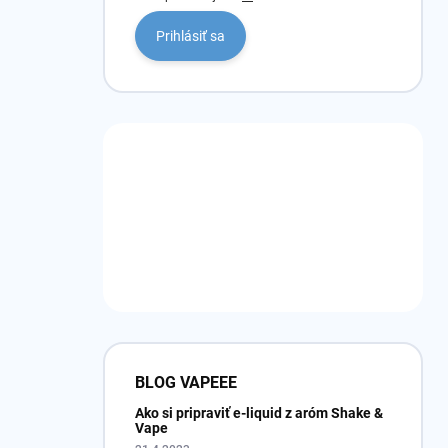
Prihlásiť sa
BLOG VAPEEE
Ako si pripraviť e-liquid z aróm Shake &
Vape