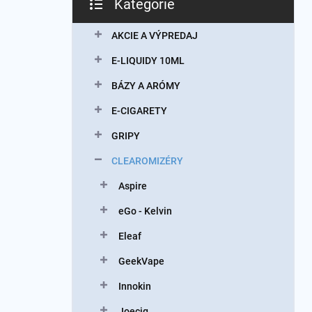
Kategórie
Preskočiť
kategórie
AKCIE A VÝPREDAJ
E-LIQUIDY 10ML
BÁZY A ARÓMY
E-CIGARETY
GRIPY
CLEAROMIZÉRY
Aspire
eGo - Kelvin
Eleaf
GeekVape
Innokin
Joecig