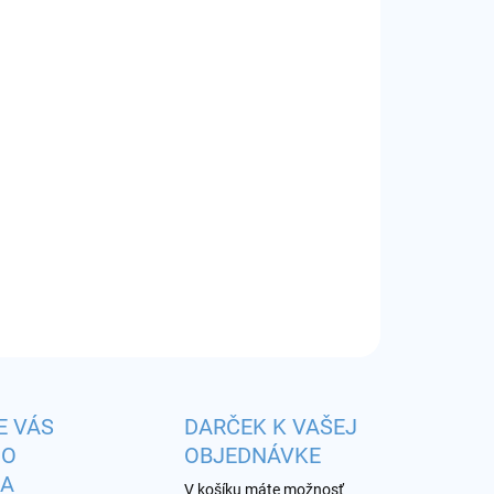
IANT
EME DORUČIŤ DO:
ZVOĽTE VARIANT
−
+
Pridať do košíka
r:
0,23/0,40/0,60 ohm
ILNÉ INFORMÁCIE
OPÝTAŤ SA
STRÁŽIŤ
E VÁS
DARČEK K VAŠEJ
HO
OBJEDNÁVKE
KA
V košíku máte možnosť