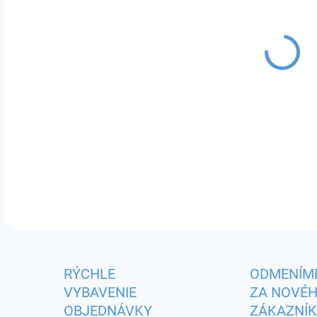
VAR
MÔŽ
odpo
DETA
RÝCHLE
ODMENÍM
VYBAVENIE
ZA NOVÉ
OBJEDNÁVKY
ZÁKAZNÍ