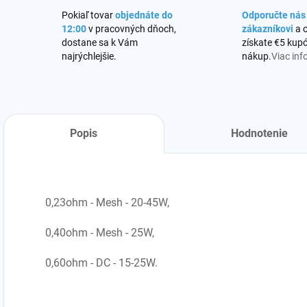
Pokiaľ tovar
objednáte do
Odporučte ná
12:00
v pracovných dňoch,
zákazníkovi
a 
dostane sa k Vám
získate €5 kupó
najrýchlejšie.
nákup.
Viac inf
Popis
Hodnotenie
0,23ohm - Mesh - 20-45W,
0,40ohm - Mesh - 25W,
0,60ohm - DC - 15-25W.