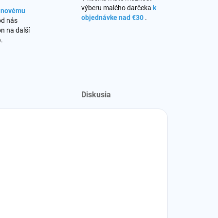
výberu malého darčeka
k
s novému
objednávke nad €30
.
od nás
n na další
o
.
Diskusia