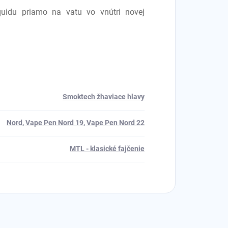
quidu priamo na vatu vo vnútri novej
Smoktech žhaviace hlavy
Nord
,
Vape Pen Nord 19
,
Vape Pen Nord 22
MTL - klasické fajčenie