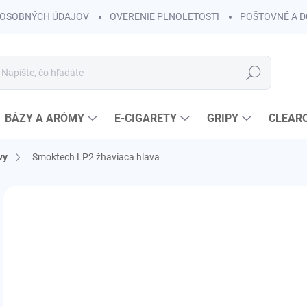
OSOBNÝCH ÚDAJOV
OVERENIE PLNOLETOSTI
POŠTOVNÉ A 
Hľadať
BÁZY A ARÓMY
E-CIGARETY
GRIPY
CLEAR
vy
Smoktech LP2 žhaviaca hlava
Neohodnotené
Podrobnosti hodnotenia
ZNAČKA:
SMOKT
AKCIA
€3
€1,
Jedn
ZVO
cena