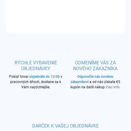
POD cartridge 2,0ml + žhaviaca hlava 0,80ohm
DETAILNÉ INFORMÁCIE
OPÝTAŤ SA
STRÁŽIŤ
RÝCHLE VYBAVENIE
ODMENÍME VÁS ZA
OBJEDNÁVKY
NOVÉHO ZÁKAZNÍKA
Pokiaľ tovar
objednáte do 12:00
v
Odporučte nás novému
pracovných dňoch, dostane sa k
zákazníkovi
a od nás získate €5
Vám najrýchlejšie.
kupón na další nákup.
Viac info
.
DARČEK K VAŠEJ OBJEDNÁVKE