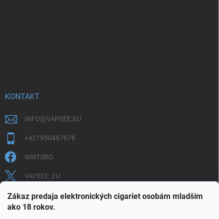
KONTAKT
INFO
@
VAPEEE.EU
+421950467678
WWTSRO
VAPEEE_EU
VAPEEE.EU
Zákaz predaja elektronických cigariet osobám mladším
ako 18 rokov.