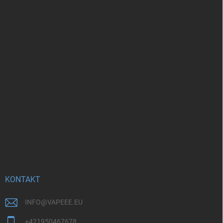
KONTAKT
INFO
@
VAPEEE.EU
+421950467678