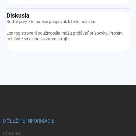
Diskusia
Buďte prvý, kto napíše príspevok k tejto položke.
Len registrovaní používatelia môžu pridávať príspevky. Prosím
prihláste sa
alebo sa
zaregistrujte
.
Z
á
p
ä
t
i
DÔLEŽITÉ INFORMÁCIE
e
COOKIES