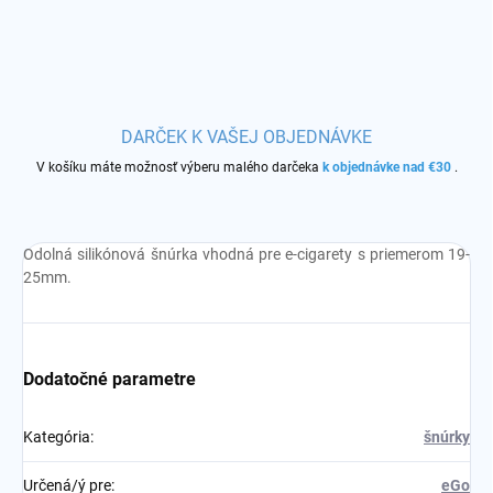
DARČEK K VAŠEJ OBJEDNÁVKE
V košíku máte možnosť výberu malého darčeka
k objednávke nad €30
.
Odolná silikónová šnúrka vhodná pre e-cigarety s priemerom 19-
25mm.
Dodatočné parametre
Kategória
:
šnúrky
Určená/ý pre
:
eGo