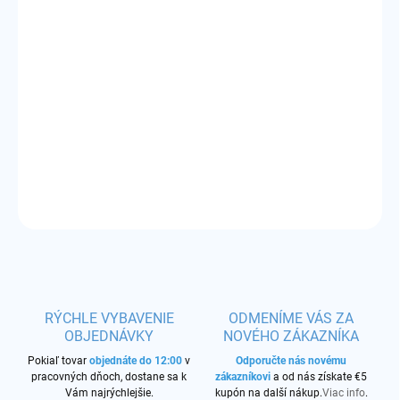
MÔŽEME DORUČIŤ DO:
ZVOĽTE VARIANT
−
+
Pridať do košíka
silikónová šnúrka
DETAILNÉ INFORMÁCIE
OPÝTAŤ SA
STRÁŽIŤ
RÝCHLE VYBAVENIE
ODMENÍME VÁS ZA
OBJEDNÁVKY
NOVÉHO ZÁKAZNÍKA
Pokiaľ tovar
objednáte do 12:00
v
Odporučte nás novému
pracovných dňoch, dostane sa k
zákazníkovi
a od nás získate €5
Vám najrýchlejšie.
kupón na další nákup.
Viac info
.