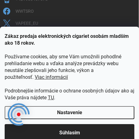
WWTSRO
VAPEEE_EU
VAPEEE.EU
Zákaz predaja elektronických cigariet osobám mladším
ako 18 rokov.
Používame cookies, aby sme Vám umožnili pohodlné
prehliadanie webu a vďaka analýze prevádzky webu
neustále zlepšovali jeho funkcie, výkon a
použiteľnosť.
Viac informácií
COOKIES
OBCHODNÉ PODMIENKY
OCHRANA OSOBNÝCH ÚDAJOV
OVERENIE PLNOLETOSTI
Podrobnejšie informácie o ochrane osobných údajov ako aj
POŠTOVNÉ A DOPRAVA
INFORMAČNÝ LETÁK
Vaše práva nájdete
TU
.
VERNOSTNÝ PROGRAM
KONTAKT
Nastavenie
Copyright 2026
vapeee.eu
. Všetky práva vyhradené.
Súhlasím