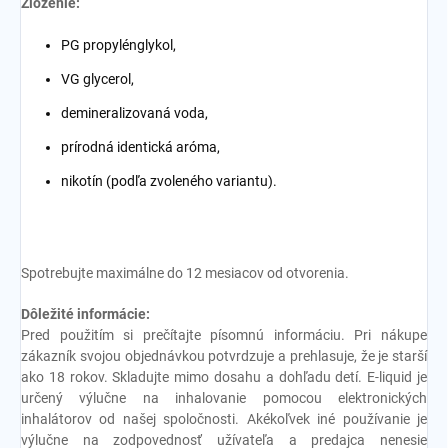
Zloženie:
PG propylénglykol,
VG glycerol,
demineralizovaná voda,
prírodná identická aróma,
nikotín (podľa zvoleného variantu).
Spotrebujte maximálne do 12 mesiacov od otvorenia.
Dôležité informácie:
Pred použitím si prečítajte písomnú informáciu. Pri nákupe
zákazník svojou objednávkou potvrdzuje a prehlasuje, že je starší
ako 18 rokov. Skladujte mimo dosahu a dohľadu detí. E-liquid je
určený výlučne na inhalovanie pomocou elektronických
inhalátorov od našej spoločnosti. Akékoľvek iné používanie je
výlučne na zodpovednosť užívateľa a predajca nenesie