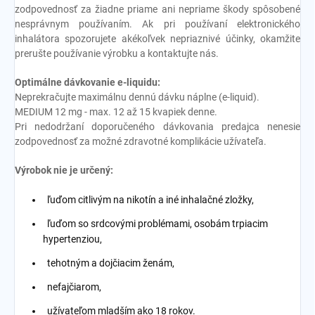
zodpovednosť za žiadne priame ani nepriame škody spôsobené
nesprávnym používaním. Ak pri používaní elektronického
inhalátora spozorujete akékoľvek nepriaznivé účinky, okamžite
prerušte používanie výrobku a kontaktujte nás.
Optimálne dávkovanie e-liquidu:
Neprekračujte maximálnu dennú dávku náplne (e-liquid).
MEDIUM 12 mg - max. 12 až 15 kvapiek denne.
Pri nedodržaní doporučeného dávkovania predajca nenesie
zodpovednosť za možné zdravotné komplikácie užívateľa.
Výrobok nie je určený:
ľuďom citlivým na nikotín a iné inhalačné zložky,
ľuďom so srdcovými problémami, osobám trpiacim
hypertenziou,
tehotným a dojčiacim ženám,
nefajčiarom,
užívateľom mladším ako 18 rokov.