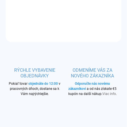
Príchuť:
lesná zmes
DETAILNÉ INFORMÁCIE
OPÝTAŤ SA
STRÁŽIŤ
RÝCHLE VYBAVENIE
ODMENÍME VÁS ZA
OBJEDNÁVKY
NOVÉHO ZÁKAZNÍKA
Pokiaľ tovar
objednáte do 12:00
v
Odporučte nás novému
pracovných dňoch, dostane sa k
zákazníkovi
a od nás získate €5
Vám najrýchlejšie.
kupón na další nákup.
Viac info
.