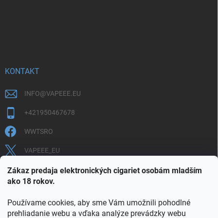
KONTAKT
INFO
@
VAPEEE.EU
+421950467678
WWTSRO
VAPEEE_EU
VAPEEE.EU
Zákaz predaja elektronických cigariet osobám mladším
ako 18 rokov.
Používame cookies, aby sme Vám umožnili pohodlné
prehliadanie webu a vďaka analýze prevádzky webu