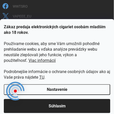
WWTSRO
VAPEEE_EU
VAPEEE.EU
Zákaz predaja elektronických cigariet osobám mladším
ako 18 rokov.
Používame cookies, aby sme Vám umožnili pohodlné
prehliadanie webu a vďaka analýze prevádzky webu
neustále zlepšovali jeho funkcie, výkon a
použiteľnosť.
Viac informácií
COOKIES
OBCHODNÉ PODMIENKY
OCHRANA OSOBNÝCH ÚDAJOV
OVERENIE PLNOLETOSTI
Podrobnejšie informácie o ochrane osobných údajov ako aj
POŠTOVNÉ A DOPRAVA
INFORMAČNÝ LETÁK
Vaše práva nájdete
TU
.
VERNOSTNÝ PROGRAM
KONTAKT
Nastavenie
Copyright 2026
vapeee.eu
. Všetky práva vyhradené.
Súhlasím
Vytvoril Shoptet