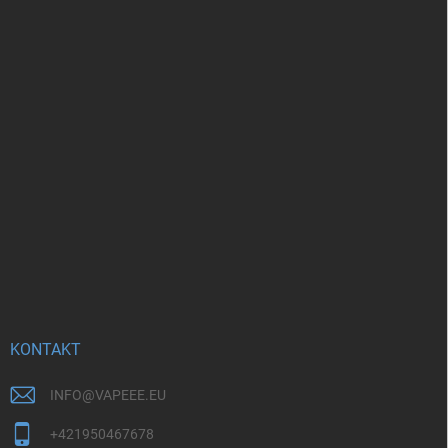
KONTAKT
INFO
@
VAPEEE.EU
+421950467678