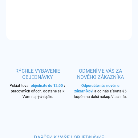
Príchuť:
čerešňa
DETAILNÉ INFORMÁCIE
OPÝTAŤ SA
STRÁŽIŤ
RÝCHLE VYBAVENIE
ODMENÍME VÁS ZA
OBJEDNÁVKY
NOVÉHO ZÁKAZNÍKA
Pokiaľ tovar
objednáte do 12:00
v
Odporučte nás novému
pracovných dňoch, dostane sa k
zákazníkovi
a od nás získate €5
Vám najrýchlejšie.
kupón na další nákup.
Viac info
.
DARČEK K VAŠEJ OBJEDNÁVKE