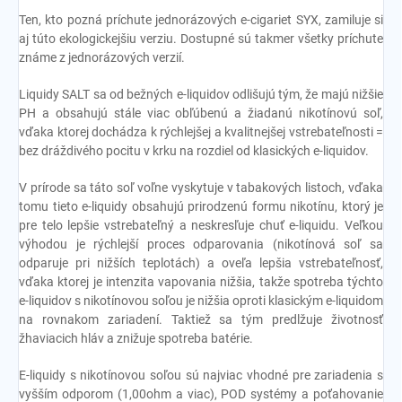
Ten, kto pozná príchute jednorázových e-cigariet SYX, zamiluje si
aj túto ekologickejšiu verziu. Dostupné sú takmer všetky príchute
známe z jednorázových verzií.
Liquidy SALT
sa od bežných e-liquidov odlišujú tým, že majú nižšie
PH a obsahujú stále viac obľúbenú a žiadanú nikotínovú soľ,
vďaka ktorej dochádza k rýchlejšej a kvalitnejšej vstrebateľnosti =
bez dráždivého pocitu v krku na rozdiel od klasických e-liquidov.
V prírode sa táto soľ voľne vyskytuje v tabakových listoch, vďaka
tomu tieto e-liquidy obsahujú prirodzenú formu nikotínu, ktorý je
pre telo lepšie vstrebateľný a neskresľuje chuť e-liquidu. Veľkou
výhodou je rýchlejší proces odparovania (nikotínová soľ sa
odparuje pri nižších teplotách) a oveľa lepšia vstrebateľnosť,
vďaka ktorej je intenzita vapovania nižšia, takže spotreba týchto
e-liquidov s nikotínovou soľou je nižšia oproti klasickým e-liquidom
na rovnakom zariadení. Taktiež sa tým predlžuje životnosť
žhaviacich hláv a znižuje spotreba batérie.
E-liquidy s nikotínovou soľou sú najviac vhodné pre zariadenia s
vyšším odporom (1,00ohm a viac), POD systémy a poťahovanie