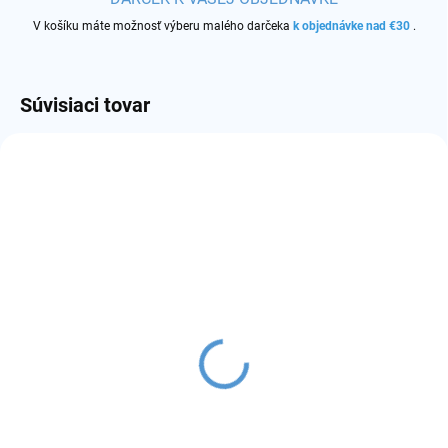
V košíku máte možnosť výberu malého darčeka
k objednávke nad €30
.
Súvisiaci tovar
SKLADOM
(3 KS)
SYX Pod batéria 900mAh
€6,30
Detail