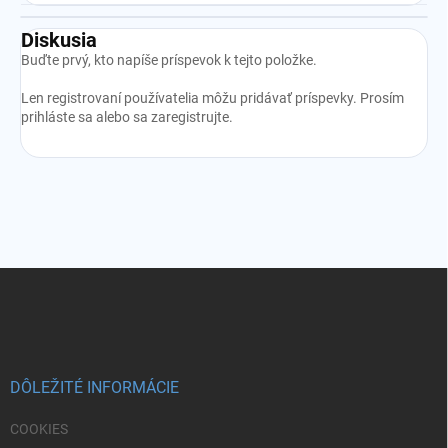
Diskusia
Buďte prvý, kto napíše príspevok k tejto položke.
Len registrovaní používatelia môžu pridávať príspevky. Prosím
prihláste sa
alebo sa
zaregistrujte
.
Z
á
p
ä
t
i
DÔLEŽITÉ INFORMÁCIE
e
COOKIES