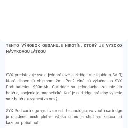
rôzne farby
TENTO VÝROBOK OBSAHUJE NIKOTÍN, KTORÝ JE VYSOKO
NÁVYKOVOU LÁTKOU
SYX predstavuje svoje jednorázové cartridge s e-liquidom SALT,
ktoré disponujú objemom 2ml. Použiteľné sú výlučne so SYX
Pod
batériou 900mAh. Cartridge sa jednoducho zasunie do
batérie, spojenie je magnetické. Keď je cartridge prázdny vyberie
sa z batérie a vymení za nový.
SYX Pod cartridge využíva
mesh technológiu, vo vnútri cartridge
je osadené mesh pletivo vďaka čomu je chuť vynikajúca pri
každom potiahnutí.