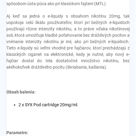
spôsobom ústa-púca ako pri klasickom fajčení (MTL).
Aj keď sa jedná o e-liquidy s obsahom nikotínu 20mg, tak
uspokoja celú škálu používateľov, ktorí pri bežných e-liquidoch
používajú rôzne intenzity nikotínu, a to práve vďaka nikotínovej
soli, ktorá umožňuje hladké poťahovanie bez dráždivých pocitov a
vnímanie intenzity nikotínu je iné, ako pri bežných e-liquidoch.
Tieto e-liquidy sú veľmi vhodné pre fajčiarov, ktorí prechádzajú z
klasických cigariet na elektronické, kedy je nutné, aby nový e-
fajčiar dostal do tela dostatočné množstvo nikotínu, bez
akéhokoľvek dráždivého pocitu (škriabania, kašlania).
Obsah balenia:
2 x SYX Pod cartridge 20mg/ml.
Parametre: