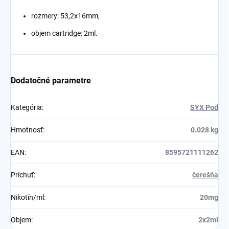
rozmery: 53,2x16mm,
objem cartridge: 2ml
.
Dodatočné parametre
Kategória
:
SYX Pod
Hmotnosť
:
0.028 kg
EAN
:
8595721111262
Príchuť
:
čerešňa
Nikotín/ml
:
20mg
Objem
:
2x2ml