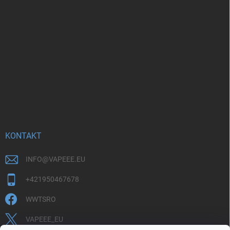
KONTAKT
INFO
@
VAPEEE.EU
+421950467678
WWTSRO
VAPEEE_EU