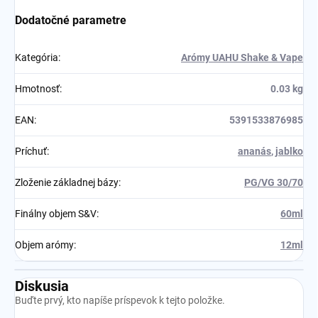
Dodatočné parametre
Kategória
:
Arómy UAHU Shake & Vape
Hmotnosť
:
0.03 kg
EAN
:
5391533876985
Príchuť
:
ananás
,
jablko
Zloženie základnej bázy
:
PG/VG 30/70
Finálny objem S&V
:
60ml
Objem arómy
:
12ml
Diskusia
Buďte prvý, kto napíše príspevok k tejto položke.