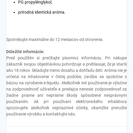
PG propylénglykol,
prírodná identická aróma.
Spotrebujte maximálne do 12 mesiacov od otvorenia.
Dôležité informácie:
Pred použitím si prečítajte písomnú informáciu. Pri nákupe
zákazník svojou objednávkou potvrdzuje a prehlasuje, že je starší
ako 18 rokov. Skladujte mimo dosahu a dohľadu detí. Aróma nie je
určená na inhalovanie v čistej podobe, zarába sa spoločne s
bázou na vyrobenie e-liquidu. Akékoľvek iné používanie je výlučne
na zodpovednosť užívateľa a predajca nenesie zodpovednosť za
žiadne priame ani nepriame škody spôsobené nesprávnym
používaním. Ak pri používaní elektronického inhalátora
spozorujete akékoľvek nepriaznivé účinky, okamžite prerušte
používanie výrobku a kontaktujte nás.