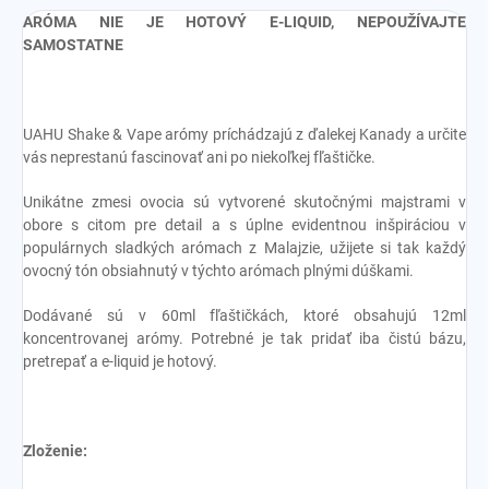
ARÓMA NIE JE HOTOVÝ E-LIQUID, NEPOUŽÍVAJTE
SAMOSTATNE
UAHU Shake & Vape arómy príchádzajú z ďalekej Kanady a určite
vás neprestanú fascinovať ani po niekoľkej fľaštičke.
Unikátne zmesi ovocia sú vytvorené skutočnými majstrami v
obore s citom pre detail a s úplne evidentnou inšpiráciou v
populárnych sladkých arómach z Malajzie, užijete si tak každý
ovocný tón obsiahnutý v týchto arómach plnými dúškami.
Dodávané sú v 60ml fľaštičkách, ktoré obsahujú 12ml
koncentrovanej arómy. Potrebné je tak pridať iba čistú bázu,
pretrepať a e-liquid je hotový.
Zloženie: