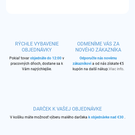
OPÝTAŤ SA
STRÁŽIŤ
RÝCHLE VYBAVENIE
ODMENÍME VÁS ZA
OBJEDNÁVKY
NOVÉHO ZÁKAZNÍKA
Pokiaľ tovar
objednáte do 12:00
v
Odporučte nás novému
pracovných dňoch, dostane sa k
zákazníkovi
a od nás získate €5
Vám najrýchlejšie.
kupón na další nákup.
Viac info
.
DARČEK K VAŠEJ OBJEDNÁVKE
V košíku máte možnosť výberu malého darčeka
k objednávke nad €30
.