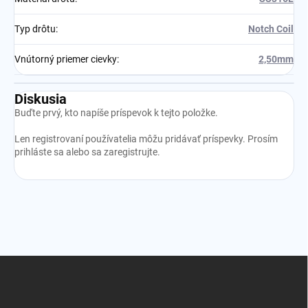
Typ drôtu
:
Notch Coil
Vnútorný priemer cievky
:
2,50mm
Diskusia
Buďte prvý, kto napíše príspevok k tejto položke.
Len registrovaní používatelia môžu pridávať príspevky. Prosím
prihláste sa
alebo sa
zaregistrujte
.
Z
á
p