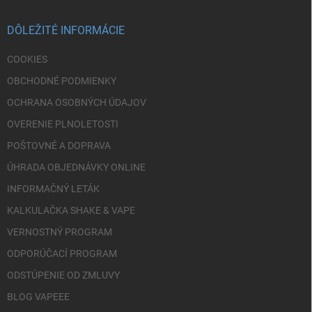
ä
t
i
DÔLEŽITÉ INFORMÁCIE
e
COOKIES
OBCHODNÉ PODMIENKY
OCHRANA OSOBNÝCH ÚDAJOV
OVERENIE PLNOLETOSTI
POŠTOVNÉ A DOPRAVA
ÚHRADA OBJEDNÁVKY ONLINE
INFORMAČNÝ LETÁK
KALKULAČKA SHAKE & VAPE
VERNOSTNÝ PROGRAM
ODPORÚČACÍ PROGRAM
ODSTÚPENIE OD ZMLUVY
BLOG VAPEEE