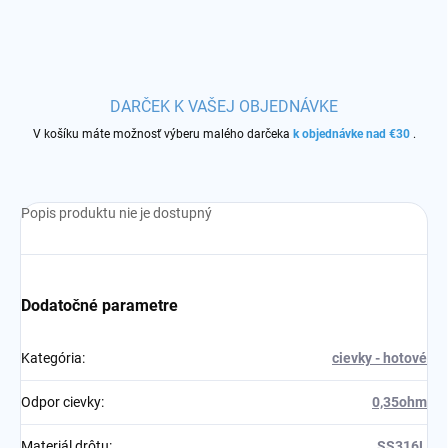
DARČEK K VAŠEJ OBJEDNÁVKE
V košíku máte možnosť výberu malého darčeka
k objednávke nad €30
.
Popis produktu nie je dostupný
Dodatočné parametre
Kategória
:
cievky - hotové
Odpor cievky
:
0,35ohm
Materiál drôtu
:
SS316L