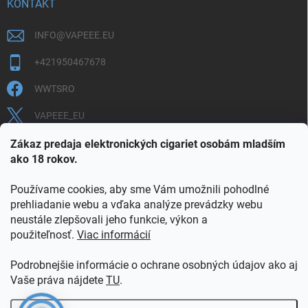
KONTAKT
INFO
@
VAPEEE.EU
+421950467678
WWTSRO
VAPEEE_EU
VAPEEE.EU
Zákaz predaja elektronických cigariet osobám mladším
ako 18 rokov.
Používame cookies, aby sme Vám umožnili pohodlné
prehliadanie webu a vďaka analýze prevádzky webu
neustále zlepšovali jeho funkcie, výkon a
použiteľnosť.
Viac informácií
COOKIES
OBCHODNÉ PODMIENKY
OCHRANA OSOBNÝCH ÚDAJOV
OVERENIE PLNOLETOSTI
Podrobnejšie informácie o ochrane osobných údajov ako aj
POŠTOVNÉ A DOPRAVA
INFORMAČNÝ LETÁK
Vaše práva nájdete
TU
.
VERNOSTNÝ PROGRAM
KONTAKT