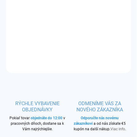
VARIANT
MÔŽEME DORUČIŤ DO:
11.8.2026
−
+
Pridať do košíka
10ks cievka
OPÝTAŤ SA
STRÁŽIŤ
RÝCHLE VYBAVENIE
ODMENÍME VÁS ZA
OBJEDNÁVKY
NOVÉHO ZÁKAZNÍKA
Pokiaľ tovar
objednáte do 12:00
v
Odporučte nás novému
pracovných dňoch, dostane sa k
zákazníkovi
a od nás získate €5
Vám najrýchlejšie.
kupón na další nákup.
Viac info
.