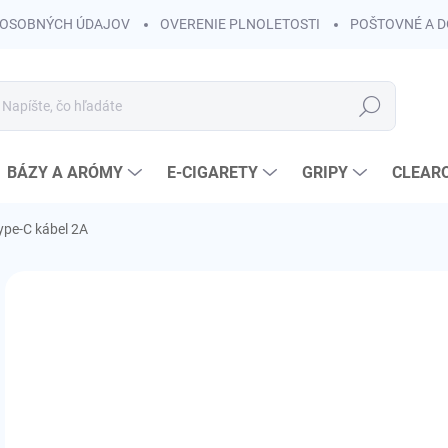
OSOBNÝCH ÚDAJOV
OVERENIE PLNOLETOSTI
POŠTOVNÉ A 
Hľadať
BÁZY A ARÓMY
E-CIGARETY
GRIPY
CLEAR
ype-C kábel 2A
Neohodnotené
Podrobnosti hodnotenia
€3
€2,
Jedn
SK
cena
VAR