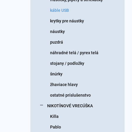
káble USB
krytky pre náustky
náustky
puzdrá
náhradné telá / pyrex telá
stojany / podložky
šnúrky
žhaviace hlavy
ostatné príslušenstvo
NIKOTÍNOVÉ VRECÚŠKA
Killa
Pablo