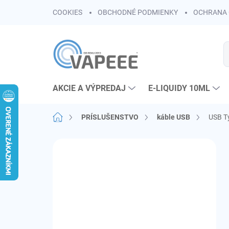
Prejsť
COOKIES
OBCHODNÉ PODMIENKY
OCHRANA 
na
obsah
AKCIE A VÝPREDAJ
E-LIQUIDY 10ML
Domov
PRÍSLUŠENSTVO
káble USB
USB T
B
o
č
n
ý
p
a
n