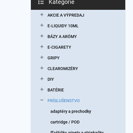
Kategórie
Preskočiť
kategórie
AKCIE A VÝPREDAJ
E-LIQUIDY 10ML
BÁZY A ARÓMY
E-CIGARETY
GRIPY
CLEAROMIZÉRY
DIY
BATÉRIE
PRÍSLUŠENSTVO
adaptéry a prechodky
cartridge / POD
fľaštičky, pipety a striekačky