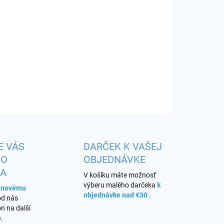
EME DORUČIŤ DO:
11.8.2026
−
+
Pridať do košíka
OPÝTAŤ SA
STRÁŽIŤ
E VÁS
DARČEK K VAŠEJ
HO
OBJEDNÁVKE
KA
V košíku máte možnosť
výberu malého darčeka
k
s novému
objednávke nad €30
.
od nás
n na další
o
.