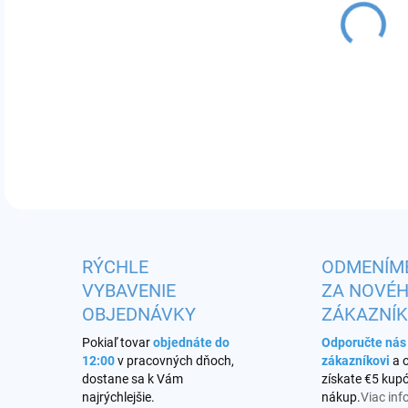
MÔŽ
RÝCHLE
ODMENÍM
VYBAVENIE
ZA NOVÉ
OBJEDNÁVKY
ZÁKAZNÍ
Pokiaľ tovar
objednáte do
Odporučte ná
12:00
v pracovných dňoch,
zákazníkovi
a 
dostane sa k Vám
získate €5 kupó
najrýchlejšie.
nákup.
Viac inf