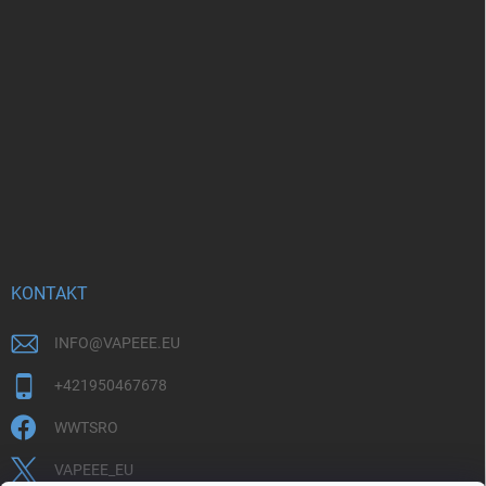
KONTAKT
INFO
@
VAPEEE.EU
+421950467678
WWTSRO
VAPEEE_EU