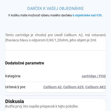
DARČEK K VAŠEJ OBJEDNÁVKE
V košíku máte možnosť výberu malého darčeka
k objednávke nad €30
.
Tento cartridge je vhodný pre
Uwell Caliburn A2, má vstavanú
žhaviacu hlavu s odporom 0,90/1,20ohm, jeho objem je 2ml.
Dodatočné parametre
Kategória
:
cartridge / POD
Určená/ý pre
:
Caliburn A2
,
Caliburn A2S
,
Caliburn AK2
Diskusia
Buďte prvý, kto napíše príspevok k tejto položke.