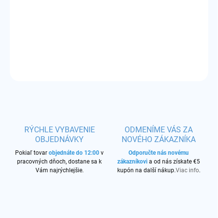
POD cartridge + žhaviaca hlava 0,90/1,20 ohm
DETAILNÉ INFORMÁCIE
OPÝTAŤ SA
STRÁŽIŤ
RÝCHLE VYBAVENIE
ODMENÍME VÁS ZA
OBJEDNÁVKY
NOVÉHO ZÁKAZNÍKA
Pokiaľ tovar
objednáte do 12:00
v
Odporučte nás novému
pracovných dňoch, dostane sa k
zákazníkovi
a od nás získate €5
Vám najrýchlejšie.
kupón na další nákup.
Viac info
.