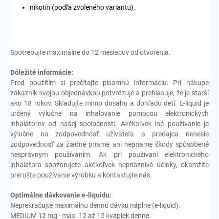
nikotín (podľa zvoleného variantu).
Spotrebujte maximálne do 12 mesiacov od otvorenia.
Dôležité informácie:
Pred použitím si prečítajte písomnú informáciu. Pri nákupe
zákazník svojou objednávkou potvrdzuje a prehlasuje, že je starší
ako 18 rokov. Skladujte mimo dosahu a dohľadu detí. E-liquid je
určený výlučne na inhalovanie pomocou elektronických
inhalátorov od našej spoločnosti. Akékoľvek iné používanie je
výlučne na zodpovednosť užívateľa a predajca nenesie
zodpovednosť za žiadne priame ani nepriame škody spôsobené
nesprávnym používaním. Ak pri používaní elektronického
inhalátora spozorujete akékoľvek nepriaznivé účinky, okamžite
prerušte používanie výrobku a kontaktujte nás.
Optimálne dávkovanie e-liquidu:
Neprekračujte maximálnu dennú dávku náplne (e-liquid).
MEDIUM 12 mg - max. 12 až 15 kvapiek denne.