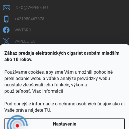
INFO
@
VAPEEE.EU
+421950467678
WWTSRO
VAPEEE_EU
VAPEEE.EU
Zákaz predaja elektronických cigariet osobám mladším
ako 18 rokov.
Používame cookies, aby sme Vám umožnili pohodlné
prehliadanie webu a vďaka analýze prevádzky webu
neustále zlepšovali jeho funkcie, výkon a
použiteľnosť.
Viac informácií
COOKIES
OBCHODNÉ PODMIENKY
OCHRANA OSOBNÝCH ÚDAJOV
OVERENIE PLNOLETOSTI
Podrobnejšie informácie o ochrane osobných údajov ako aj
POŠTOVNÉ A DOPRAVA
INFORMAČNÝ LETÁK
Vaše práva nájdete
TU
.
VERNOSTNÝ PROGRAM
KONTAKT
Nastavenie