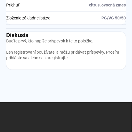
Príchuť
:
citrus
,
ovocná zmes
Zloženie základnej bázy
:
PG/VG 50/50
Diskusia
Buďte prvý, kto napíše príspevok k tejto položke.
Len registrovaní používatelia môžu pridávať príspevky. Prosím
prihláste sa
alebo sa
zaregistrujte
.
Z
á
p
ä
t