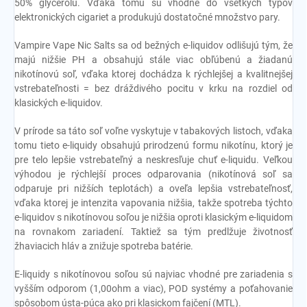
50% glycerolu. Vďaka tomu sú vhodné do všetkých typov
elektronických cigariet a produkujú dostatočné množstvo pary.
Vampire Vape Nic Salts sa od bežných e-liquidov odlišujú tým, že
majú nižšie PH a obsahujú stále viac obľúbenú a žiadanú
nikotínovú soľ, vďaka ktorej dochádza k rýchlejšej a kvalitnejšej
vstrebateľnosti = bez dráždivého pocitu v krku na rozdiel od
klasických e-liquidov.
V prírode sa táto soľ voľne vyskytuje v tabakových listoch, vďaka
tomu tieto e-liquidy obsahujú prirodzenú formu nikotínu, ktorý je
pre telo lepšie vstrebateľný a neskresľuje chuť e-liquidu. Veľkou
výhodou je rýchlejší proces odparovania (nikotínová soľ sa
odparuje pri nižších teplotách) a oveľa lepšia vstrebateľnosť,
vďaka ktorej je intenzita vapovania nižšia, takže spotreba týchto
e-liquidov s nikotínovou soľou je nižšia oproti klasickým e-liquidom
na rovnakom zariadení. Taktiež sa tým predlžuje životnosť
žhaviacich hláv a znižuje spotreba batérie.
E-liquidy s nikotínovou soľou sú najviac vhodné pre zariadenia s
vyšším odporom (1,00ohm a viac), POD systémy a poťahovanie
spôsobom ústa-púca ako pri klasickom fajčení (MTL).