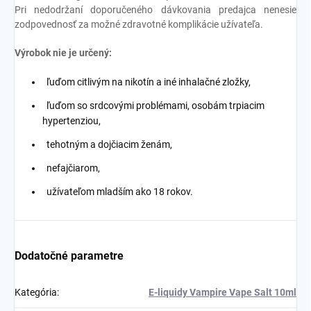
Pri nedodržaní doporučeného dávkovania predajca nenesie
zodpovednosť za možné zdravotné komplikácie užívateľa.
Výrobok nie je určený:
ľuďom citlivým na nikotín a iné inhalačné zložky,
ľuďom so srdcovými problémami, osobám trpiacim
hypertenziou,
tehotným a dojčiacim ženám,
nefajčiarom,
užívateľom mladším ako 18 rokov.
Dodatočné parametre
Kategória
:
E-liquidy Vampire Vape Salt 10ml