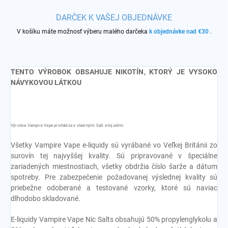
DARČEK K VAŠEJ OBJEDNÁVKE
V košíku máte možnosť výberu malého darčeka
k objednávke nad €30
.
TENTO VÝROBOK OBSAHUJE NIKOTÍN, KTORÝ JE VYSOKO
NÁVYKOVOU LÁTKOU
Výrobca Vampire Vape prichádza s vlastnými Salt e-liquidmi.
Všetky Vampire Vape e-liquidy sú vyrábané vo Veľkej Británii zo
surovín tej najvyššej kvality. Sú pripravované v špeciálne
zariadených miestnostiach, všetky obdržia číslo šarže a dátum
spotreby. Pre zabezpečenie požadovanej výslednej kvality sú
priebežne odoberané a testované vzorky, ktoré sú naviac
dlhodobo skladované.
E-liquidy Vampire Vape Nic Salts obsahujú 50% propylenglykolu a