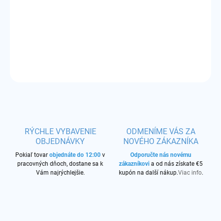
Príchuť:
citrusová ovocná zmes - presné zloženie je utajené
DETAILNÉ INFORMÁCIE
OPÝTAŤ SA
STRÁŽIŤ
RÝCHLE VYBAVENIE
ODMENÍME VÁS ZA
OBJEDNÁVKY
NOVÉHO ZÁKAZNÍKA
Pokiaľ tovar
objednáte do 12:00
v
Odporučte nás novému
pracovných dňoch, dostane sa k
zákazníkovi
a od nás získate €5
Vám najrýchlejšie.
kupón na další nákup.
Viac info
.