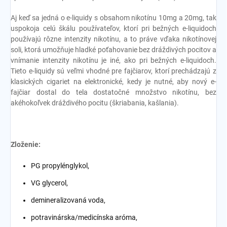
Aj keď sa jedná o e-liquidy s obsahom nikotínu 10mg a 20mg, tak
uspokoja celú škálu používateľov, ktorí pri bežných e-liquidoch
používajú rôzne intenzity nikotínu, a to práve vďaka nikotínovej
soli, ktorá umožňuje hladké poťahovanie bez dráždivých pocitov a
vnímanie intenzity nikotínu je iné, ako pri bežných e-liquidoch.
Tieto e-liquidy sú veľmi vhodné pre fajčiarov, ktorí prechádzajú z
klasických cigariet na elektronické, kedy je nutné, aby nový e-
fajčiar dostal do tela dostatočné množstvo nikotínu, bez
akéhokoľvek dráždivého pocitu (škriabania, kašlania).
Zloženie:
PG propylénglykol,
VG glycerol,
demineralizovaná voda,
potravinárska/medicínska aróma,