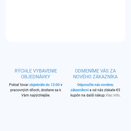
štartovací produktový balíček
DETAILNÉ INFORMÁCIE
OPÝTAŤ SA
STRÁŽIŤ
RÝCHLE VYBAVENIE
ODMENÍME VÁS ZA
OBJEDNÁVKY
NOVÉHO ZÁKAZNÍKA
Pokiaľ tovar
objednáte do 12:00
v
Odporučte nás novému
pracovných dňoch, dostane sa k
zákazníkovi
a od nás získate €5
Vám najrýchlejšie.
kupón na další nákup.
Viac info
.