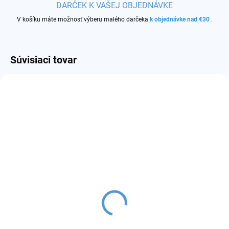
DARČEK K VAŠEJ OBJEDNÁVKE
V košíku máte možnosť výberu malého darčeka
k objednávke nad €30
.
Súvisiaci tovar
SKLADOM
(>50 KS)
SKLADOM
(29 KS)
Joyetech BFC atomizér
Joyetech BF SS316
€3
atomizér
Detail
€3