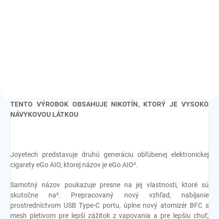
Detail
odpor:
0,80 ohm
odpor:
0,50/0,60/1,00 ohm
TENTO VÝROBOK OBSAHUJE NIKOTÍN, KTORÝ JE VYSOKO
NÁVYKOVOU LÁTKOU
Joyetech predstavuje druhú generáciu obľúbenej elektronickej
cigarety eGo AIO, ktorej názov je eGo AIO².
Samotný názov poukazuje presne na jej vlastnosti, ktoré sú
skutočne na². Prepracovaný nový vzhľad, nabíjanie
prostredníctvom USB Type-C portu, úplne nový atomizér BFC s
mesh pletivom pre lepší zážitok z vapovania a pre lepšiu chuť,