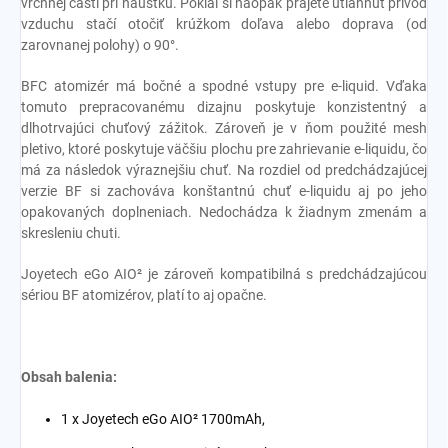
vrchnej časti pri náustku. Pokiaľ si naopak prajete utiahnuť prívod
vzduchu stačí otočiť krúžkom doľava alebo doprava (od
zarovnanej polohy) o 90
°.
BFC atomizér má bočné a spodné vstupy pre e-liquid. Vďaka
tomuto prepracovanému dizajnu poskytuje konzistentný a
dlhotrvajúci chuťový zážitok. Zároveň je v ňom použité mesh
pletivo, ktoré poskytuje väčšiu plochu pre zahrievanie e-liquidu, čo
má za následok výraznejšiu chuť. Na rozdiel od predchádzajúcej
verzie BF si zachováva konštantnú chuť e-liquidu aj po jeho
opakovaných doplneniach. Nedochádza k žiadnym zmenám a
skresleniu chuti.
Joyetech eGo AIO² je zároveň kompatibilná s predchádzajúcou
sériou BF atomizérov, platí to aj opačne.
Obsah balenia:
1 x Joyetech eGo AIO² 1700mAh,