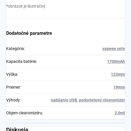
*obrázok je ilustračný
Dodatočné parametre
Kategória
:
vapeee sety
Kapacita batérie
:
1700mAh
Výška
:
123mm
Priemer
:
19mm
Výhody
:
nabíjanie USB
,
podsvietený clearomizér
Objem clearomizéru
:
2,0ml
Diskusia