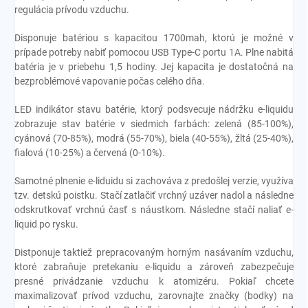
regulácia prívodu vzduchu.
Disponuje batériou s kapacitou 1700mah, ktorú je možné v
prípade potreby nabiť pomocou USB Type-C portu 1A. Plne nabitá
batéria je v priebehu 1,5 hodiny. Jej kapacita je dostatočná na
bezproblémové vapovanie počas celého dňa.
LED indikátor stavu batérie, ktorý podsvecuje nádržku e-liquidu
zobrazuje stav batérie v siedmich farbách: zelená (85-100%),
cyánová (70-85%), modrá (55-70%), biela (40-55%), žltá (25-40%),
fialová (10-25%) a červená (0-10%).
Samotné plnenie e-liduidu si zachováva z predošlej verzie, využíva
tzv. detskú poistku. Stačí zatlačiť vrchný uzáver nadol a následne
odskrutkovať vrchnú časť s náustkom. Následne stačí naliať e-
liquid po rysku.
Distponuje taktiež prepracovaným horným nasávaním vzduchu,
ktoré zabraňuje pretekaniu e-liquidu a zároveň zabezpečuje
presné privádzanie vzduchu k atomizéru. Pokiaľ chcete
maximalizovať prívod vzduchu, zarovnajte značky (bodky) na