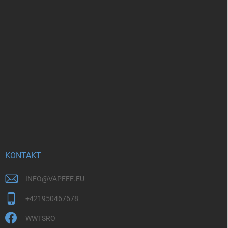
KONTAKT
INFO
@
VAPEEE.EU
+421950467678
WWTSRO