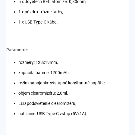
5 x Joyetech BFC atomizér 0,80ohm,
1 x púzdro - rôzne farby,
1 x USB Type-C kábel.
Parametre:
rozmery: 123x19mm,
kapacita batérie: 1700mAh,
režim napájania: výstupné konštantné napätie,
objem clearomizéru: 2,0ml,
LED podsvietenie clearomizéru,
nabíjanie: USB Type-C vstup (5V/1A).