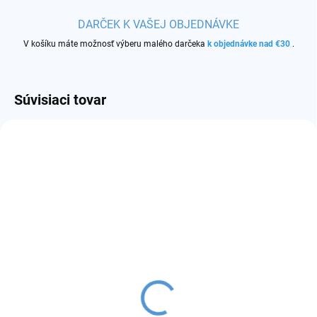
DARČEK K VAŠEJ OBJEDNÁVKE
V košíku máte možnosť výberu malého darčeka
k objednávke nad €30
.
Súvisiaci tovar
SKLADOM
(>50 KS)
SKLADOM
(29 KS)
Joyetech BFC atomizér
Joyetech BF SS316
€3
atomizér