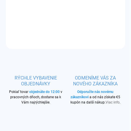
štartovací produktový balíček
DETAILNÉ INFORMÁCIE
OPÝTAŤ SA
STRÁŽIŤ
RÝCHLE VYBAVENIE
ODMENÍME VÁS ZA
OBJEDNÁVKY
NOVÉHO ZÁKAZNÍKA
Pokiaľ tovar
objednáte do 12:00
v
Odporučte nás novému
pracovných dňoch, dostane sa k
zákazníkovi
a od nás získate €5
Vám najrýchlejšie.
kupón na další nákup.
Viac info
.