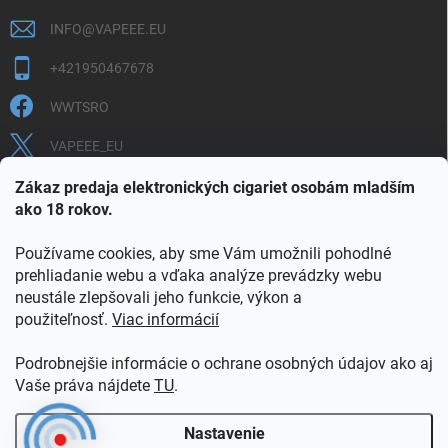
INFO
@
VAPEEE.EU
+421950467678
WWTSRO
VAPEEE_EU
VAPEEE.EU
Zákaz predaja elektronických cigariet osobám mladším
ako 18 rokov.
Používame cookies, aby sme Vám umožnili pohodlné
prehliadanie webu a vďaka analýze prevádzky webu
neustále zlepšovali jeho funkcie, výkon a
použiteľnosť.
Viac informácií
COOKIES
OBCHODNÉ PODMIENKY
OCHRANA OSOBNÝCH ÚDAJOV
OVERENIE PLNOLETOSTI
Podrobnejšie informácie o ochrane osobných údajov ako aj
POŠTOVNÉ A DOPRAVA
INFORMAČNÝ LETÁK
Vaše práva nájdete
TU
.
VERNOSTNÝ PROGRAM
KONTAKT
Nastavenie