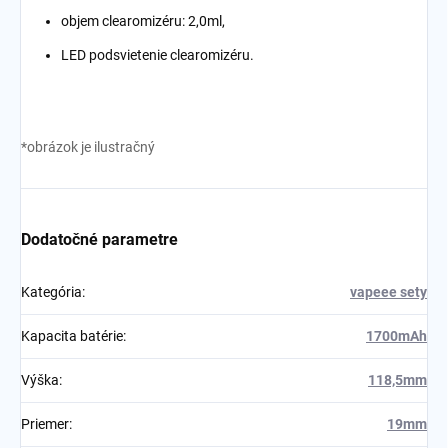
objem clearomizéru: 2,0ml,
LED podsvietenie clearomizéru.
*obrázok je ilustračný
Dodatočné parametre
Kategória
:
vapeee sety
Kapacita batérie
:
1700mAh
Výška
:
118,5mm
Priemer
:
19mm