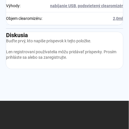
Výhody
:
nabíjanie USB
,
podsvietený clearomizér
Objem clearomizéru
:
2,0ml
Diskusia
Buďte prvý, kto napíše príspevok k tejto položke.
Len registrovaní používatelia môžu pridávať príspevky. Prosím
prihláste sa
alebo sa
zaregistrujte
.
Z
á
p
ä
t