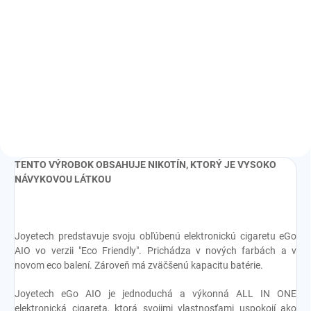
Detail
€3
Detail
odpor:
0,80 ohm
odpor:
0,50/0,60/1,00 ohm
TENTO VÝROBOK OBSAHUJE NIKOTÍN, KTORÝ JE VYSOKO
NÁVYKOVOU LÁTKOU
Joyetech predstavuje svoju obľúbenú elektronickú cigaretu eGo
AIO vo verzii "Eco Friendly". Prichádza v nových farbách a v
novom eco balení. Zároveň má zväčšenú kapacitu batérie.
Joyetech eGo AIO je jednoduchá a výkonná ALL IN ONE
elektronická cigareta, ktorá svojimi vlastnosťami uspokojí ako