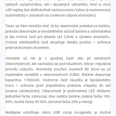
úplných začiatočníkov, tak i skúsených užívateľov, ktorí si chcú
užiť vaping bez akéhokoľvek nastavovania (výkon je nastavovaný
automaticky v závislosti na zvolenom odpore atomizéru).
Teraz sa Vám nemôže stať, že by clearomizér pretekal na batériu,
pretože clearomizér je neoddeliteľná súčasť batérie a odnímateľná
je iba vrchná časť pre plnenie (až 2,0ml) a výmenu atomizéru.
Vrchná odnímateľná časť obsahuje detskú poistku = ochrana
pred nechceným otvorením.
Atomizér už nie je v spodnej časti ako pri ostatných
clearomizéroch, ale nachádza sa pod náustkom, kde je i regulácia
prívodu vzduchu. Atomizéry používa Joyetech BF, ktoré sa už
maximálne osvedčili v clearomizéroch CUBIS. Batéria disponuje
kapacitou 1700mAh. Vnútorná časť náustku je špirálovitého
tvaru = ochrana proti prípadnému prskaniu e-liquidu do úst
(ocenia začiatočníci). Clearomizér je podsvietený LED diódami,
jednotlivé farby zobrazujú stav nabitia batérie (zelená farba 100-
60%, modrá farba 59-30%, červená farba 29% a menej).
Nabíjanie umožňuje micro USB vstup (e-cigaretu je možné