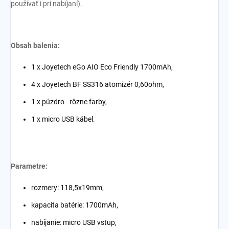
používať i pri nabíjaní).
Obsah balenia:
1 x
Joyetech eGo AIO Eco Friendly 1700mAh
,
4 x Joyetech BF SS316 atomizér 0,60ohm,
1 x púzdro - rôzne farby,
1 x micro USB kábel.
Parametre:
rozmery:
118,5x19
mm,
kapacita batérie: 1700mAh,
nabíjanie: micro USB vstup,