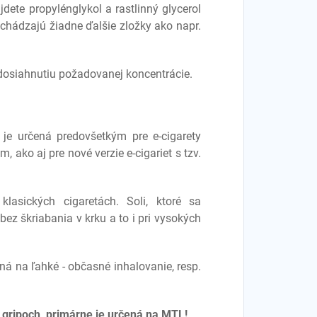
dete propylénglykol a rastlinný glycerol
chádzajú žiadne ďalšie zložky ako napr.
 dosiahnutiu požadovanej koncentrácie.
je určená predovšetkým pre e-cigarety
 ako aj pre nové verzie e-cigariet s tzv.
lasických cigaretách. Soli, ktoré sa
bez škriabania v krku a to i pri vysokých
ená na ľahké - občasné inhalovanie, resp.
 gripoch, primárne je určená na MTL!