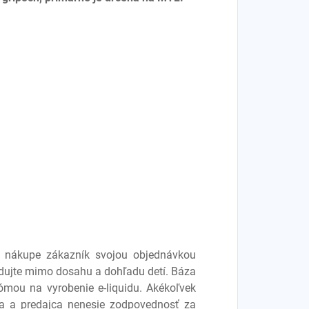
ri nákupe zákazník svojou objednávkou
kladujte mimo dosahu a dohľadu detí. Báza
ómou na vyrobenie e-liquidu. Akékoľvek
ľa a predajca nenesie zodpovednosť za