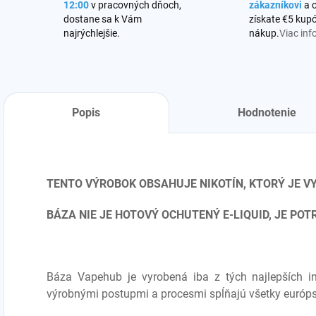
12:00
v pracovných dňoch,
zákazníkovi
a 
dostane sa k Vám
získate €5 kupó
najrýchlejšie.
nákup.
Viac inf
Popis
Hodnotenie
TENTO VÝROBOK OBSAHUJE NIKOTÍN, KTORÝ JE 
BÁZA NIE JE HOTOVÝ OCHUTENÝ E-LIQUID, JE PO
Báza Vapehub je vyrobená iba z tých najlepších in
výrobnými postupmi a procesmi spĺňajú všetky európs