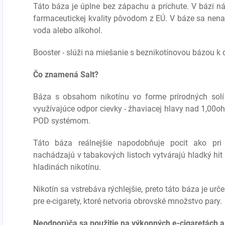
Táto báza je úplne bez zápachu a príchute. V bázi náj
farmaceutickej kvality pôvodom z EÚ. V báze sa nena
voda alebo alkohol.
Booster - slúži na miešanie s beznikotínovou bázou k
Čo znamená Salt?
Báza s obsahom nikotínu vo forme prírodných solí 
využívajúce odpor cievky - žhaviacej hlavy nad 1,00ohm,
POD systémom.
Táto báza reálnejšie napodobňuje pocit ako pri k
nachádzajú v tabakových listoch vytvárajú hladký hit 
hladinách nikotínu.
Nikotín sa vstrebáva rýchlejšie, preto táto báza je urč
pre e-cigarety, ktoré netvoria obrovské množstvo pary.
Neodporúča sa použitie na výkonných e-cigaretách a