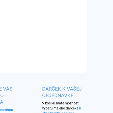
EME DORUČIŤ
8.2026
−
+
Pridať do košíka
itná európska čistá báza
ILNÉ INFORMÁCIE
OPÝTAŤ SA
STRÁŽIŤ
E VÁS
DARČEK K VAŠEJ
HO
OBJEDNÁVKE
KA
V košíku máte možnosť
výberu malého darčeka
k
s novému