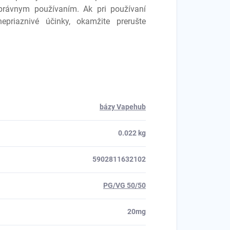
rávnym používaním. Ak pri používaní
nepriaznivé účinky, okamžite prerušte
bázy Vapehub
0.022 kg
5902811632102
PG/VG 50/50
20mg