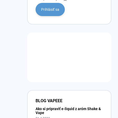
Prihlásiť sa
BLOG VAPEEE
Ako si pripraviť e-liquid z aróm Shake &
Vape