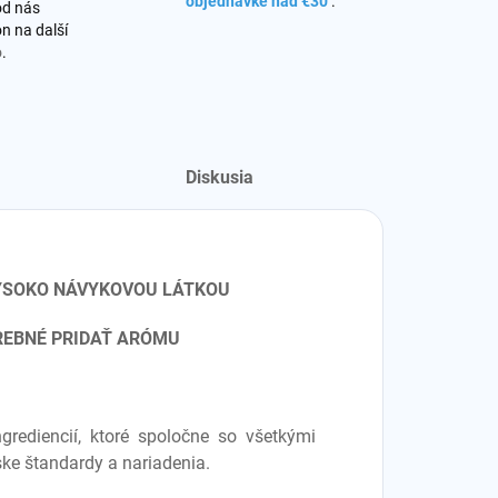
objednávke nad €30
.
od nás
n na další
o
.
Diskusia
VYSOKO NÁVYKOVOU LÁTKOU
TREBNÉ PRIDAŤ ARÓMU
grediencií, ktoré spoločne so všetkými
ke štandardy a nariadenia.