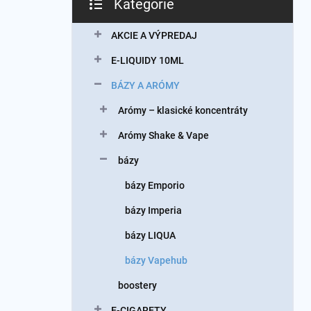
Kategórie
Preskočiť
kategórie
AKCIE A VÝPREDAJ
E-LIQUIDY 10ML
BÁZY A ARÓMY
Arómy – klasické koncentráty
Arómy Shake & Vape
bázy
bázy Emporio
bázy Imperia
bázy LIQUA
bázy Vapehub
boostery
E-CIGARETY