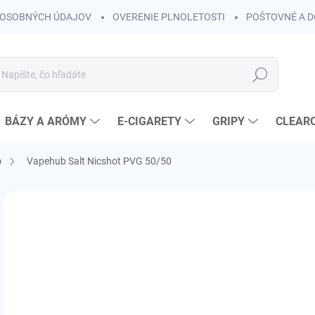
OSOBNÝCH ÚDAJOV
OVERENIE PLNOLETOSTI
POŠTOVNÉ A 
Hľadať
BÁZY A ARÓMY
E-CIGARETY
GRIPY
CLEAR
b
Vapehub Salt Nicshot PVG 50/50
Neohodnotené
Podrobnosti hodnotenia
ZNAČKA:
VAPEH
KOLOK A
€4
€3,
Jedn
SK
cena