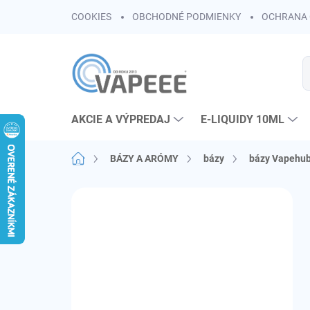
Prejsť
COOKIES
OBCHODNÉ PODMIENKY
OCHRANA 
na
obsah
AKCIE A VÝPREDAJ
E-LIQUIDY 10ML
Domov
BÁZY A ARÓMY
bázy
bázy Vapehu
B
o
č
n
ý
p
a
n