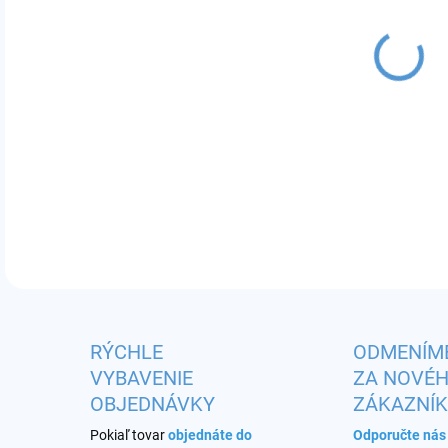
MÔŽ
DO:
12.
kval
DETA
RÝCHLE
ODMENÍM
VYBAVENIE
ZA NOVÉ
OBJEDNÁVKY
ZÁKAZNÍ
Pokiaľ tovar
objednáte do
Odporučte ná