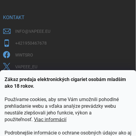
KONTAKT
INFO
@
VAPEEE.EU
+421950467678
WWTSRO
VAPEEE_EU
VAPEEE.EU
Zákaz predaja elektronických cigariet osobám mladším
ako 18 rokov.
Používame cookies, aby sme Vám umožnili pohodlné
prehliadanie webu a vďaka analýze prevádzky webu
neustále zlepšovali jeho funkcie, výkon a
použiteľnosť.
Viac informácií
COOKIES
OBCHODNÉ PODMIENKY
OCHRANA OSOBNÝCH ÚDAJOV
OVERENIE PLNOLETOSTI
Podrobnejšie informácie o ochrane osobných údajov ako aj