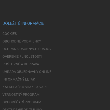
á
p
ä
t
i
DÔLEŽITÉ INFORMÁCIE
e
COOKIES
OBCHODNÉ PODMIENKY
OCHRANA OSOBNÝCH ÚDAJOV
OVERENIE PLNOLETOSTI
POŠTOVNÉ A DOPRAVA
ÚHRADA OBJEDNÁVKY ONLINE
INFORMAČNÝ LETÁK
KALKULAČKA SHAKE & VAPE
VERNOSTNÝ PROGRAM
ODPORÚČACÍ PROGRAM
ODSTÚPENIE OD ZMLUVY