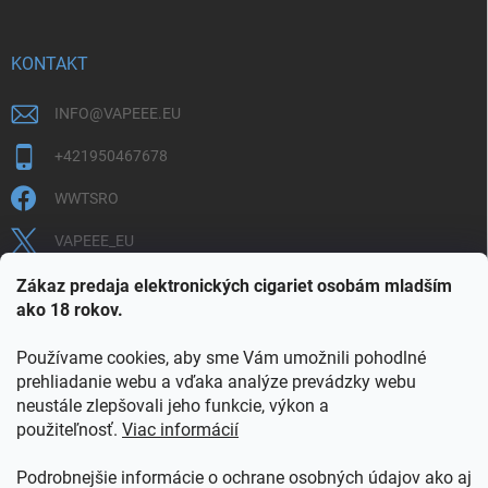
KONTAKT
INFO
@
VAPEEE.EU
+421950467678
WWTSRO
VAPEEE_EU
VAPEEE.EU
Zákaz predaja elektronických cigariet osobám mladším
ako 18 rokov.
Používame cookies, aby sme Vám umožnili pohodlné
prehliadanie webu a vďaka analýze prevádzky webu
neustále zlepšovali jeho funkcie, výkon a
použiteľnosť.
Viac informácií
COOKIES
OBCHODNÉ PODMIENKY
OCHRANA OSOBNÝCH ÚDAJOV
OVERENIE PLNOLETOSTI
Podrobnejšie informácie o ochrane osobných údajov ako aj