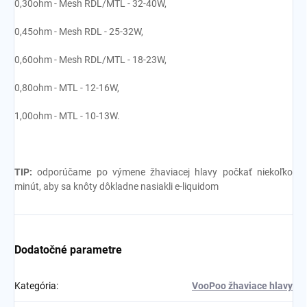
0,30ohm - Mesh RDL/MTL - 32-40W,
0,45ohm - Mesh RDL - 25-32W,
0,60ohm - Mesh RDL/MTL - 18-23W,
0,80ohm - MTL - 12-16W,
1,00ohm - MTL - 10-13W.
TIP:
odporúčame po výmene žhaviacej hlavy počkať niekoľko
minút, aby sa knôty dôkladne nasiakli e-liquidom
Dodatočné parametre
Kategória
:
VooPoo žhaviace hlavy