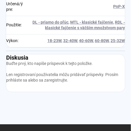
Určená/ý
PnP-X
pre
:
DL - priamo do pľúc
,
MTL - klasické fajčenie
,
RDL -
Použitie
:
klasické fajčenie s väčším množstvom pary
Výkon
:
18-23W
,
32-40W
,
40-60W
,
60-80W
,
25-32W
Diskusia
Buďte prvý, kto napíše príspevok k tejto položke.
Len registrovaní používatelia môžu pridávať príspevky. Prosím
prihláste sa
alebo sa
zaregistrujte
.
Z