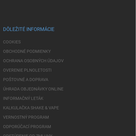
á
p
ä
t
i
DÔLEŽITÉ INFORMÁCIE
e
COOKIES
OBCHODNÉ PODMIENKY
OCHRANA OSOBNÝCH ÚDAJOV
OVERENIE PLNOLETOSTI
POŠTOVNÉ A DOPRAVA
ÚHRADA OBJEDNÁVKY ONLINE
INFORMAČNÝ LETÁK
KALKULAČKA SHAKE & VAPE
VERNOSTNÝ PROGRAM
ODPORÚČACÍ PROGRAM