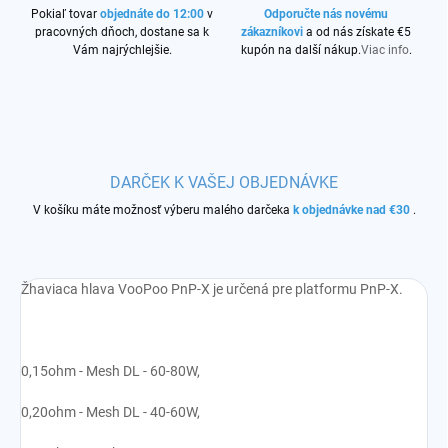
Pokiaľ tovar
objednáte do 12:00
v
Odporučte nás novému
pracovných dňoch, dostane sa k
zákazníkovi
a od nás získate €5
Vám najrýchlejšie.
kupón na další nákup.
Viac info
.
DARČEK K VAŠEJ OBJEDNÁVKE
V košíku máte možnosť výberu malého darčeka
k objednávke nad €30
.
Žhaviaca hlava VooPoo PnP-X je určená pre platformu PnP-X.
0,15ohm - Mesh DL - 60-80W,
0,20ohm - Mesh DL - 40-60W,