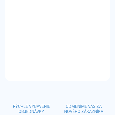
VARIANT
MÔŽEME DORUČIŤ DO:
ZVOĽTE VARIANT
−
+
Pridať do košíka
odpor:
0,15/0,20/0,30/0,45/0,60/0,80/1,00 ohm
DETAILNÉ INFORMÁCIE
OPÝTAŤ SA
STRÁŽIŤ
RÝCHLE VYBAVENIE
ODMENÍME VÁS ZA
OBJEDNÁVKY
NOVÉHO ZÁKAZNÍKA