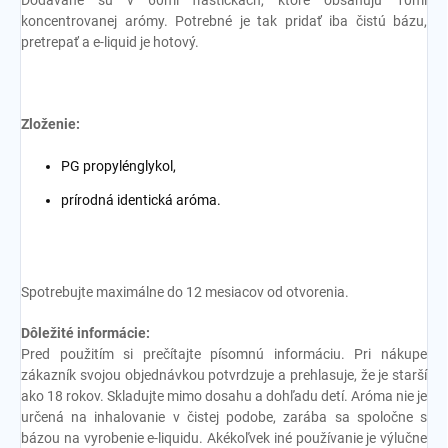
Dodávané sú v 60ml fľaštičkách, ktoré obsahujú 10ml
koncentrovanej arómy. Potrebné je tak pridať iba čistú bázu,
pretrepať a e-liquid je hotový.
Zloženie:
PG propylénglykol,
prírodná identická aróma.
Spotrebujte maximálne do 12 mesiacov od otvorenia.
Dôležité informácie:
Pred použitím si prečítajte písomnú informáciu. Pri nákupe
zákazník svojou objednávkou potvrdzuje a prehlasuje, že je starší
ako 18 rokov. Skladujte mimo dosahu a dohľadu detí. Aróma nie je
určená na inhalovanie v čistej podobe, zarába sa spoločne s
bázou na vyrobenie e-liquidu. Akékoľvek iné používanie je výlučne