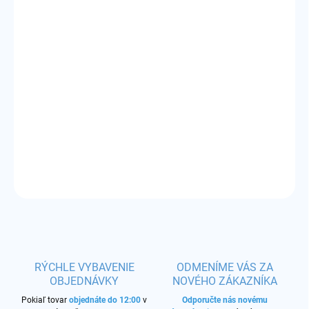
cena:
MÔŽEME
DORUČIŤ DO:
10.8.2026
−
+
Pridať do košíka
Príchuť:
sladkokyslé osviežujúce zelené jablko
DETAILNÉ INFORMÁCIE
OPÝTAŤ SA
STRÁŽIŤ
RÝCHLE VYBAVENIE
ODMENÍME VÁS ZA
OBJEDNÁVKY
NOVÉHO ZÁKAZNÍKA
Pokiaľ tovar
objednáte do 12:00
v
Odporučte nás novému