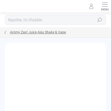
Prejsť
na
obsah
Hľadať
Arómy Zap! Juice Aisu Shake & Vape
Podrobnosti hodnotenia
Neohodnotené
ZNAČKA:
ZAP! JUICE
KOLOK A