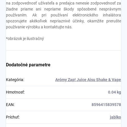
na zodpovednosť užívateľa a predajca nenesie zodpovednosť za
žiadne priame ani nepriame škody spôsobené nesprávnym
používaním. Ak pri používaní elektronického inhalátora
spozorujete akékoľvek nepriaznivé účinky, okamžite prerušte
používanie výrobku a kontaktujte nás.
*obrázok je ilustračný
Dodatočné parametre
Kategória
:
Arómy Zap! Juice Aisu Shake & Vape
Hmotnosť
:
0.04 kg
EAN
:
8596415839578
Príchuť
:
jablko