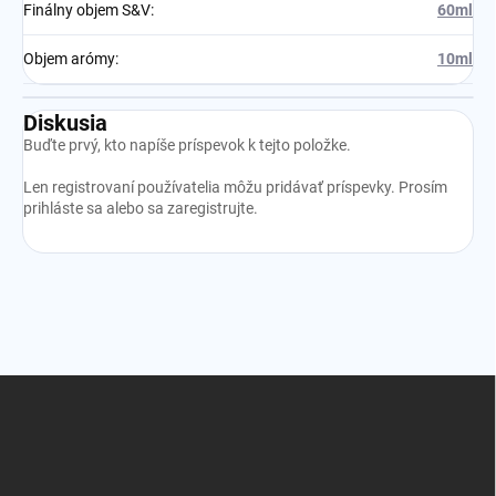
Finálny objem S&V
:
60ml
Objem arómy
:
10ml
Diskusia
Buďte prvý, kto napíše príspevok k tejto položke.
Len registrovaní používatelia môžu pridávať príspevky. Prosím
prihláste sa
alebo sa
zaregistrujte
.
Z
á
p
ä
t