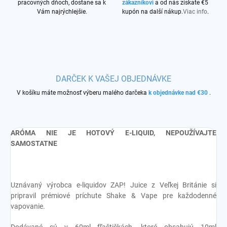
pracovných dňoch, dostane sa k
zákazníkovi
a od nás získate €5
Vám najrýchlejšie.
kupón na další nákup.
Viac info
.
DARČEK K VAŠEJ OBJEDNÁVKE
V košíku máte možnosť výberu malého darčeka
k objednávke nad €30
.
ARÓMA NIE JE HOTOVÝ E-LIQUID, NEPOUŽÍVAJTE
SAMOSTATNE
Uznávaný výrobca e-liquidov ZAP! Juice z Veľkej Británie si
pripravil prémiové príchute Shake & Vape pre každodenné
vapovanie.