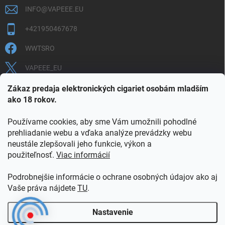
INFO
@
VAPEEE.EU
+421950467678
WWTSRO
VAPEEE_EU
VAPEEE.EU
Zákaz predaja elektronických cigariet osobám mladším
ako 18 rokov.
Používame cookies, aby sme Vám umožnili pohodlné
prehliadanie webu a vďaka analýze prevádzky webu
neustále zlepšovali jeho funkcie, výkon a
použiteľnosť.
Viac informácií
COOKIES
OBCHODNÉ PODMIENKY
OCHRANA OSOBNÝCH ÚDAJOV
OVERENIE PLNOLETOSTI
Podrobnejšie informácie o ochrane osobných údajov ako aj
POŠTOVNÉ A DOPRAVA
INFORMAČNÝ LETÁK
Vaše práva nájdete
TU
.
VERNOSTNÝ PROGRAM
KONTAKT
Nastavenie