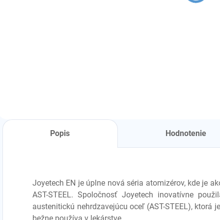
Detail
Detail
rôzne farby
POD cartridge
P
Popis
Hodnotenie
Joyetech
EN je úplne nová séria atomizérov, kde je a
AST-STEEL.
Spoločnosť Joyetech inovatívne použi
austenitickú nehrdzavejúcu oceľ (AST-STEEL), ktorá je
bežne používa v lekárstve.