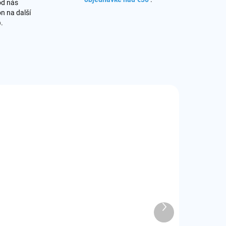
od nás
n na další
o
.
SKLADOM
SKLADOM
(5 KS)
(1 KS)
oyetech EVIO
Joyetech EVIO
Gleam
Grip cartridge
artridge
- prázdny
Ďalší
produkt
€3
€3,30