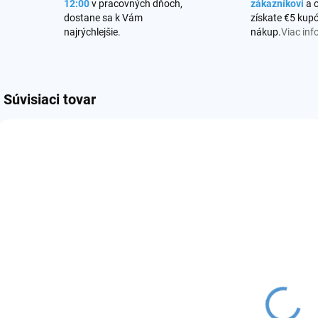
12:00
v pracovných dňoch,
zákazníkovi
a 
dostane sa k Vám
získate €5 kupó
najrýchlejšie.
nákup.
Viac inf
Súvisiaci tovar
AKCIA
SKLADOM
VYPREDANÉ
(10 KS)
Joyetech EVIO
Joyetech EVIO
J
C 800mAh
C cartridge
€15
c
€3