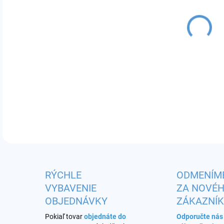
MÔŽ
odpo
DETA
RÝCHLE
ODMENÍM
VYBAVENIE
ZA NOVÉ
OBJEDNÁVKY
ZÁKAZNÍ
Pokiaľ tovar
objednáte do
Odporučte ná