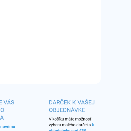
EME DORUČIŤ DO:
ZVOĽTE VARIANT
−
+
Pridať do košíka
r:
0,60/0,80/1,20 ohm
ILNÉ INFORMÁCIE
OPÝTAŤ SA
STRÁŽIŤ
E VÁS
DARČEK K VAŠEJ
HO
OBJEDNÁVKE
KA
V košíku máte možnosť
výberu malého darčeka
k
s novému
objednávke nad €30
.