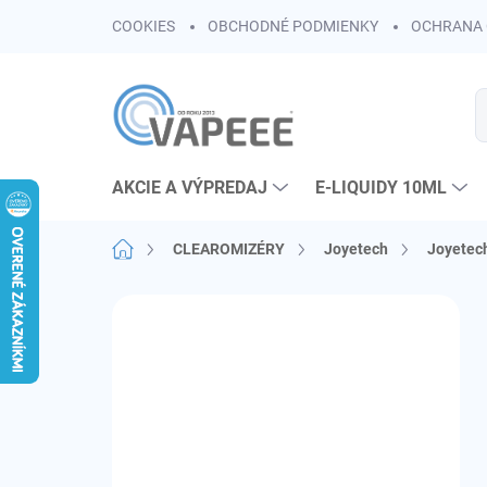
Prejsť
COOKIES
OBCHODNÉ PODMIENKY
OCHRANA 
na
obsah
AKCIE A VÝPREDAJ
E-LIQUIDY 10ML
Domov
CLEAROMIZÉRY
Joyetech
Joyetech
B
o
č
n
ý
p
a
n