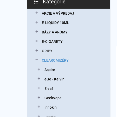
Kategórie
Preskočiť
kategórie
AKCIE A VÝPREDAJ
E-LIQUIDY 10ML
BÁZY A ARÓMY
E-CIGARETY
GRIPY
CLEAROMIZÉRY
Aspire
eGo - Kelvin
Eleaf
GeekVape
Innokin
Joecig