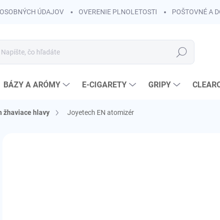
OSOBNÝCH ÚDAJOV
OVERENIE PLNOLETOSTI
POŠTOVNÉ A 
Hľadať
BÁZY A ARÓMY
E-CIGARETY
GRIPY
CLEAR
 žhaviace hlavy
Joyetech EN atomizér
Neohodnotené
Podrobnosti hodnotenia
ZNAČKA:
JOYETE
€
€2,
Jedn
ZVO
cena
VAR