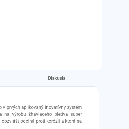
Detail
Detail
OD cartridge
POD cartridge bez
žhaviacej hlavy
Diskusia
ko v prvých aplikovaný inovatívny systém
la na výrobu žhaviaceho pletiva super
 obzvlášť odolná proti korózii a ktorá sa