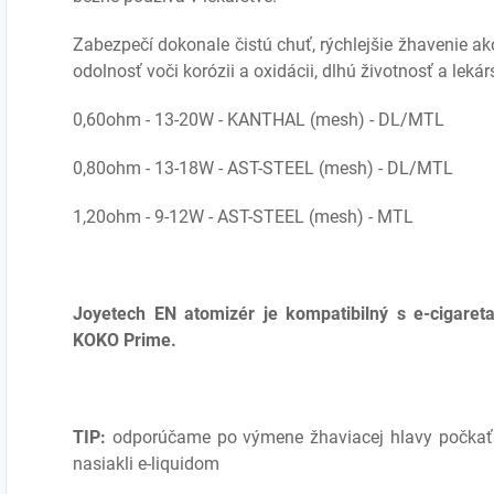
Zabezpečí dokonale čistú chuť, rýchlejšie žhavenie ak
odolnosť voči korózii a oxidácii, dlhú životnosť a lekár
0,60ohm - 13-20W - KANTHAL (mesh) - DL/MTL
0,80ohm - 13-18W - AST-STEEL (mesh) - DL/MTL
1,20ohm - 9-12W - AST-STEEL (mesh) - MTL
Joyetech
EN atomizér je kompatibilný s
e-cigaret
KOKO Prime.
TIP:
odporúčame po výmene žhaviacej hlavy počkať 
nasiakli e-liquidom