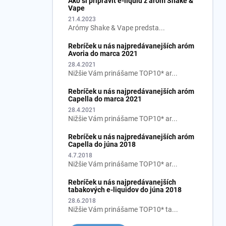
Ako si pripraviť e-liquid z aróm Shake &
Vape
21.4.2023
Arómy Shake & Vape predsta...
Rebríček u nás najpredávanejších aróm
Avoria do marca 2021
28.4.2021
Nižšie Vám prinášame TOP10* ar...
Rebríček u nás najpredávanejších aróm
Capella do marca 2021
28.4.2021
Nižšie Vám prinášame TOP10* ar...
Rebríček u nás najpredávanejších aróm
Capella do júna 2018
4.7.2018
Nižšie Vám prinášame TOP10* ar...
Rebríček u nás najpredávanejších
tabakových e-liquidov do júna 2018
28.6.2018
Nižšie Vám prinášame TOP10* ta...