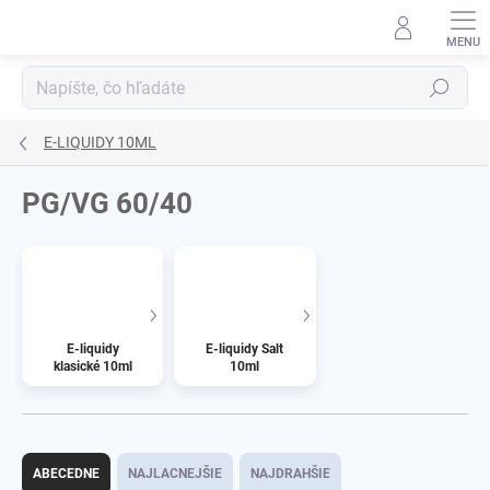
Prejsť
na
obsah
Hľadať
E-LIQUIDY 10ML
PG/VG 60/40
E-liquidy
E-liquidy Salt
klasické 10ml
10ml
R
a
ABECEDNE
NAJLACNEJŠIE
NAJDRAHŠIE