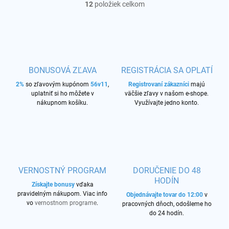
12
položiek celkom
O
v
l
á
d
a
c
BONUSOVÁ ZĽAVA
REGISTRÁCIA SA OPLATÍ
i
2%
so zľavovým kupónom
56v11
,
e
Registrovaní zákazníci
majú
uplatniť si ho môžete v
väčšie zľavy v našom e-shope.
p
nákupnom košíku.
Využívajte jedno konto.
r
v
k
y
v
ý
p
VERNOSTNÝ PROGRAM
DORUČENIE DO 48
i
HODÍN
s
Získajte bonusy
vďaka
u
pravidelným nákupom. Viac info
Objednávajte tovar do 12:00
v
vo
vernostnom programe
.
pracovných dňoch, odošleme ho
do 24 hodín.