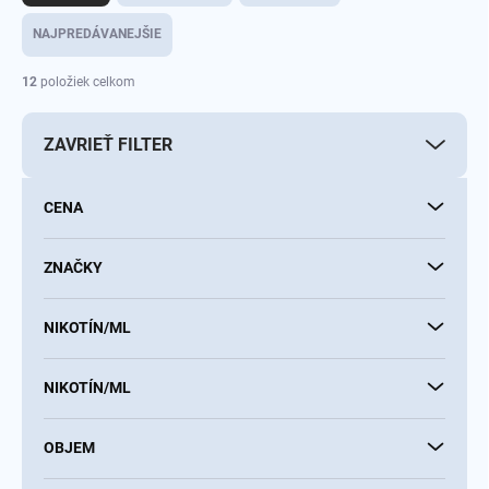
d
e
NAJPREDÁVANEJŠIE
n
i
12
položiek celkom
e
p
ZAVRIEŤ FILTER
r
o
d
CENA
u
k
t
ZNAČKY
o
v
NIKOTÍN/ML
NIKOTÍN/ML
OBJEM