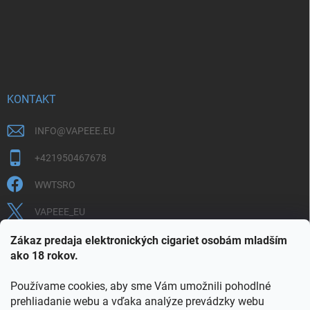
KONTAKT
INFO
@
VAPEEE.EU
+421950467678
WWTSRO
VAPEEE_EU
VAPEEE.EU
Zákaz predaja elektronických cigariet osobám mladším
ako 18 rokov.
Používame cookies, aby sme Vám umožnili pohodlné
prehliadanie webu a vďaka analýze prevádzky webu